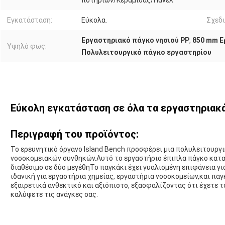
ποτηριών/Κεραμίδας/Πάνελ
Εγκατάσταση:
Εύκολα.
Σχεδι
Εργαστηριακό πάγκο νησιού PP
,
850 mm Ε
Υψηλό φως:
Πολυλειτουργικό πάγκο εργαστηρίου
Εύκολη εγκατάσταση σε όλα τα εργαστηριακά
Περιγραφή του προϊόντος:
Το ερευνητικό όργανο Island Bench προσφέρει μια πολυλειτουργι
νοσοκομειακών συνθηκών.Αυτό το εργαστήριο έπιπλα πάγκο κατασ
διαθέσιμο σε δύο μεγέθηΤο παγκάκι έχει γυαλισμένη επιφάνεια γι
ιδανική για εργαστήρια χημείας, εργαστήρια νοσοκομείων,και πα
εξαιρετικά ανθεκτικό και αξιόπιστο, εξασφαλίζοντας ότι έχετε τ
καλύψετε τις ανάγκες σας.