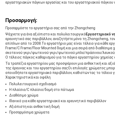
εργαστηριακών πάγκων εργασίας και του εργαστηριακού πάγκου 
Προσαρμογή:
Προσαρμόστε το εργαστήριο σας από την Zhongcheng
Ψάχνετε για ένα αξιόπιστο και πολυλειτουργικό
Εργαστηριακό ν
ερευνητικό σας περιβάλλον, αναζητήστε μόνο τη Zhongcheng, τ
επίπλων από το 2008.Το εργαστήριο μας είναι τέλειο για κάθε εργ
Frame/C Frame/Floor Mounted δομή και μια σειρά από διαθέσιμα
σκοτεινού γκρι/φωτεινού γκρι/φωτεινού μπλε/πράσινου/λευκο
Ο τέλειος πάγκος καθαρισμού για το πάγκο εργαστηρίου χημείας 
Τα τραπέζια εργαστηρίου μας προσφέρουν μια ανθεκτική και αξιό
της έρευνας και του εργαστηρίου σαςΟι επιλογές χρώματος μπορ
οποιοδήποτε εργαστηριακό περιβάλλον, καθιστώντας το τέλειο γ
Χαρακτηριστικά και οφέλη
Πολυλειτουργικό σχεδιασμό
H πλαίσιο/C πλαίσιο/δομή στο πάτωμα
Διαθέσιμο χρώμα
Ιδανικό για κάθε εργαστηριακό και ερευνητικό περιβάλλον
Αξιόπιστη και ανθεκτική δομή
Προσαρμόσιμα χρώματα