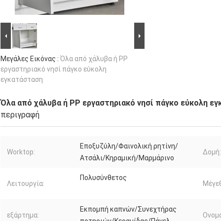
Μεγάλες Εικόνας :
Όλα από χάλυβα ή PP
εργαστηριακό νησί πάγκο εύκολη
εγκατάσταση
Όλα από χάλυβα ή PP εργαστηριακό νησί πάγκο εύκολη ε
περιγραφή
Εποξυζύλη/Φαινολική ρητίνη/
Worktop:
Δομή:
Ατσάλι/Κηραμική/Μαρμάρινο
Πολυσύνθετος
Λειτουργία:
Μέγε
Εκπομπή καπνών/Συνεχτήρας
εξάρτημα:
Ονομα