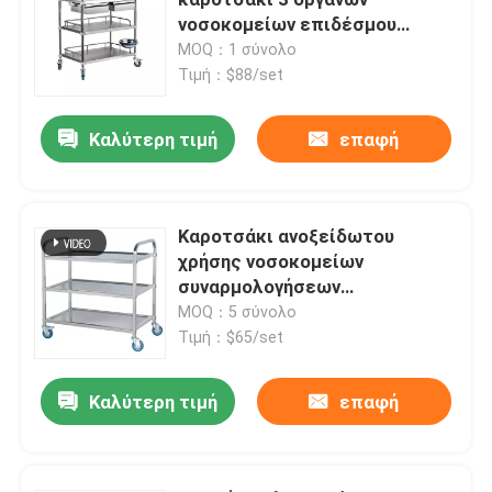
νοσοκομείων επιδέσμου
ανοξείδωτου ράφια
MOQ：1 σύνολο
Πάγκος εργαστηριακών τοίχων
Τιμή：$88/set
Κουκούλα εργαστηριακών καπνών
Καλύτερη τιμή
επαφή
Πάγκος εργαστηριακής ισορροπίας
Καροτσάκι ανοξείδωτου
χρήσης νοσοκομείων
Πάγκοι εργαστηριακής εργασίας
συναρμολογήσεων
εργαστηρίων καροτσακιών
MOQ：5 σύνολο
Γραφείο εργαστηριακής αποθήκευσης
οργάνων
Τιμή：$65/set
Καλύτερη τιμή
επαφή
Γραφείο αποθήκευσης ασφάλειας
βιολογικό γραφείο ασφάλειας