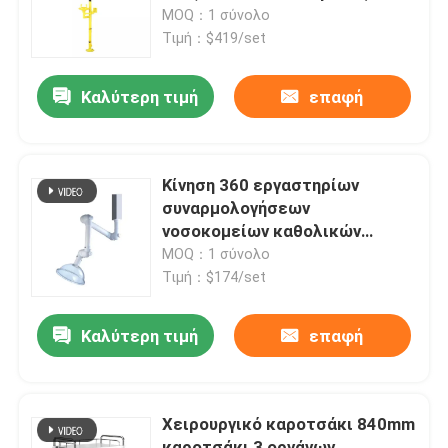
ματιών και Eyewash σταθμός
MOQ：1 σύνολο
Τιμή：$419/set
Γύρος εργοστασίων
Καλύτερη τιμή
επαφή
Ποιοτικός έλεγχος
Μας ελάτε σε επαφή με
Κίνηση 360 εργαστηρίων
συναρμολογήσεων
νοσοκομείων καθολικών
Περιπτώσεις
βαθμοί κουκουλών εξάτμισης
MOQ：1 σύνολο
Τιμή：$174/set
Σύγχρονα εργαστηριακά έπιπλα
Καλύτερη τιμή
επαφή
Έπιπλα σχολικών εργαστηρίων
Χειρουργικό καροτσάκι 840mm
Πάγκος εργαστηριακών νησιών
καροτσάκι 3 οργάνων