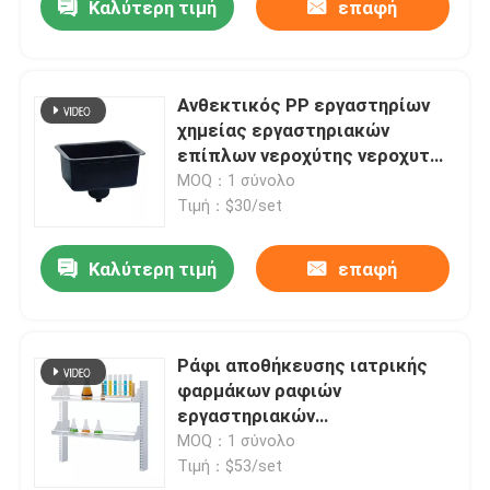
Καλύτερη τιμή
επαφή
Ανθεκτικός PP εργαστηρίων
χημείας εργαστηριακών
επίπλων νεροχύτης νεροχυτών
για το εργαστήριο 42L σε 125L
MOQ：1 σύνολο
Τιμή：$30/set
Καλύτερη τιμή
επαφή
Ράφι αποθήκευσης ιατρικής
φαρμάκων ραφιών
εργαστηριακών
αντιδραστηρίων μετάλλων για
MOQ：1 σύνολο
το εργαστήριο
Τιμή：$53/set