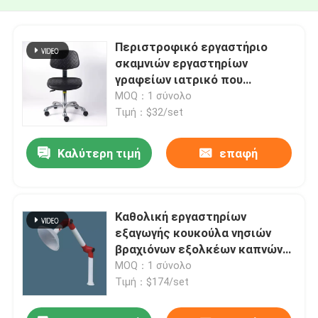
Περιστροφικό εργαστήριο
σκαμνιών εργαστηρίων
γραφείων ιατρικό που
συντάσσει εργαστηριακών
MOQ：1 σύνολο
εδρών και σκαμνιών εδρών το
Τιμή：$32/set
τετράγωνο
Καλύτερη τιμή
επαφή
Καθολική εργαστηρίων
εξαγωγής κουκούλα νησιών
βραχιόνων εξολκέων καπνών
εργαστηρίων βραχιόνων χημική
MOQ：1 σύνολο
Τιμή：$174/set