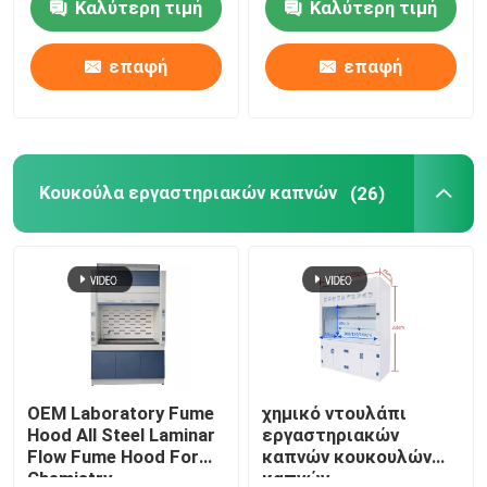
Καλύτερη τιμή
Καλύτερη τιμή
τοίχων υλικών PP
πινάκων ρητίνης
επιτραπέζιος για το
σχολείο
επαφή
επαφή
Κουκούλα εργαστηριακών καπνών
(26)
OEM Laboratory Fume
χημικό ντουλάπι
Hood All Steel Laminar
εργαστηριακών
Flow Fume Hood For
καπνών κουκουλών
Chemistry
καπνών