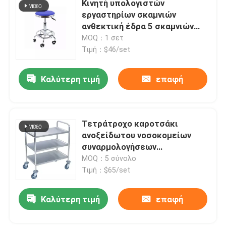
Κινητή υπολογιστών
εργαστηρίων σκαμνιών
Ράφια εργαστηριακής αποθήκευσης
ανθεκτική έδρα 5 σκαμνιών
εργαστηρίων PU κυλώντας
MOQ：1 σετ
ρόδες
Τιμή：$46/set
Κιβώτιο εργαστηριακών περασμάτων
Καλύτερη τιμή
επαφή
Έδρα εργαστηριακών σκαμνιών
Συναρμολογήσεις εργαστηρίων
Τετράτροχο καροτσάκι
ανοξείδωτου νοσοκομείων
συναρμολογήσεων
εργαστηρίων καροτσακιών
MOQ：5 σύνολο
επιδέσμου SS
Τιμή：$65/set
Καλύτερη τιμή
επαφή