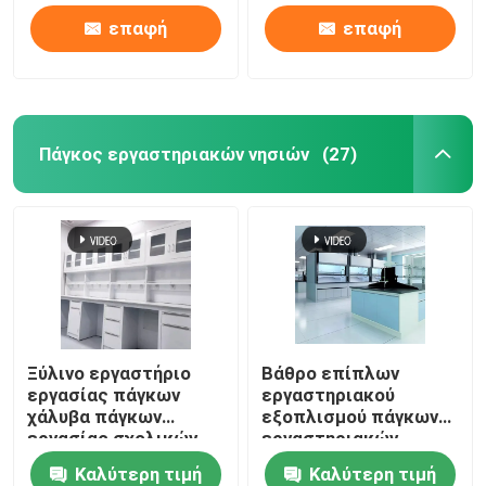
αερίζεται
επαφή
επαφή
Πάγκος εργαστηριακών νησιών
(27)
Ξύλινο εργαστήριο
Βάθρο επίπλων
εργασίας πάγκων
εργαστηριακού
χάλυβα πάγκων
εξοπλισμού πάγκων
εργασίας σχολικών
εργαστηριακών
εργαστηρίων με το
νησιών σύγχρονου
Καλύτερη τιμή
Καλύτερη τιμή
γραφείο αποθήκευσης
σχεδίου επιτραπέζιο