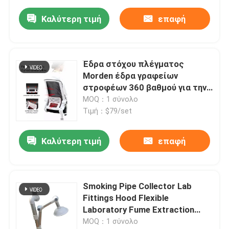
Καλύτερη τιμή
επαφή
Έδρα στόχου πλέγματος
Morden έδρα γραφείων
στροφέων 360 βαθμού για την
αίθουσα συνεδριάσεων
MOQ：1 σύνολο
Τιμή：$79/set
Καλύτερη τιμή
επαφή
Smoking Pipe Collector Lab
Fittings Hood Flexible
Laboratory Fume Extraction
Arms
MOQ：1 σύνολο