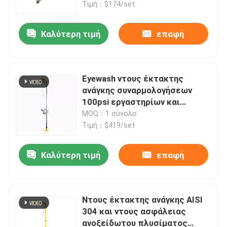
Τιμή：$174/set
Καλύτερη τιμή
επαφή
Eyewash ντους έκτακτης
ανάγκης συναρμολογήσεων
100psi εργαστηρίων και
σταθμός πλυσίματος ματιών
MOQ：1 σύνολο
Τιμή：$419/set
Καλύτερη τιμή
επαφή
Σπίτι
Προϊόντα
Ντους έκτακτης ανάγκης AISI
304 και ντους ασφάλειας
ανοξείδωτου πλυσίματος
Περίπου εμείς