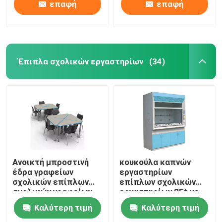
εργασίας
επαφή
επαφή
Έπιπλα σχολικών εργαστηρίων
(34)
Ανοικτή μπροστινή
κουκούλα καπνών
έδρα γραφείων
εργαστηρίων
σχολικών επίπλων
επίπλων σχολικών
σχολικών γραφείων
εργαστηρίων 8Ft με
διαμαντιών για τους
το πίνακα ελέγχου
Καλύτερη τιμή
Καλύτερη τιμή
δασκάλους
στροφίγγων
σπουδαστών
νεροχυτών που