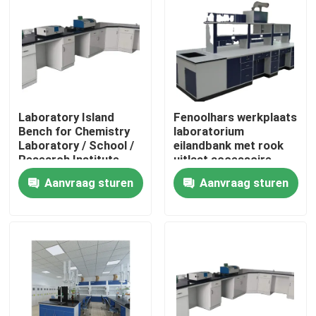
Laboratory Island
Fenoolhars werkplaats
Bench for Chemistry
laboratorium
Laboratory / School /
eilandbank met rook
Research Institute
uitlaat accessoire
Toepassingen
Aanvraag sturen
Aanvraag sturen
Thuis
Over ons
Contacten