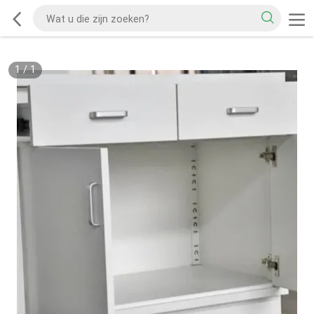
1
/
1