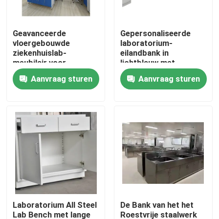
Producten
Geavanceerde
Gepersonaliseerde
vloergebouwde
laboratorium-
ziekenhuislab-
eilandbank in
Modern Laboratoriummeubilair
meubilair voor
lichtblauw met
efficiënte lab-
marmeren werkplaat
Aanvraag sturen
Aanvraag sturen
oplossingen
Het Meubilair van het schoollaboratorium
De Bank van het laboratoriumeiland
De Bank van de laboratoriummuur
De Kap van de laboratoriumdamp
Laboratorium All Steel
De Bank van het het
De Bank van het laboratoriumsaldo
Lab Bench met lange
Roestvrije staalwerk