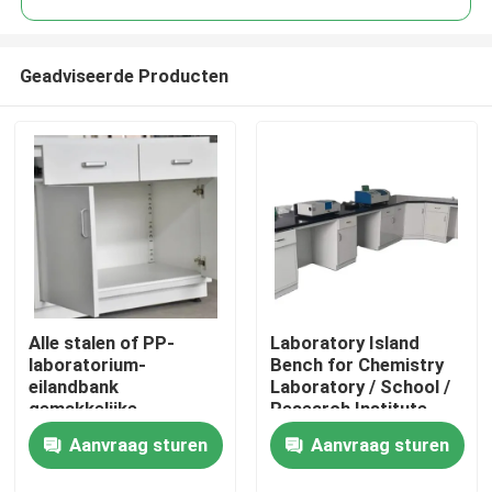
Geadviseerde Producten
Alle stalen of PP-
Laboratory Island
Thuis
laboratorium-
Bench for Chemistry
eilandbank
Laboratory / School /
gemakkelijke
Research Institute
Over ons
installatie
Toepassingen
Aanvraag sturen
Aanvraag sturen
Contacten