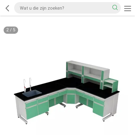
2
/
5