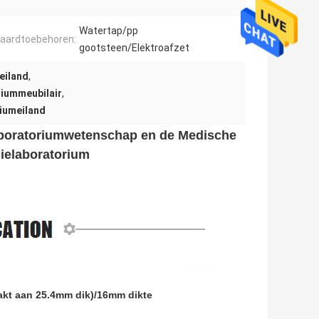
Watertap/pp
aardtoebehoren:
gootsteen/Elektroafzet
eiland
,
riummeubilair
,
iumeiland
aboratoriumwetenschap en de Medische
ielaboratorium
akt aan 25.4mm dik)/16mm dikte