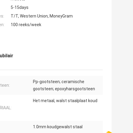
5-15days
es:
T/T, Western Union, MoneyGram
en:
100 reeks/week
bilair
Pp-gootsteen; ceramische
teen:
gootsteen; epoxyharsgootsteen
Het metaal, walst staalplaat koud
IAAL:
1.0mm koudgewalst staal
: