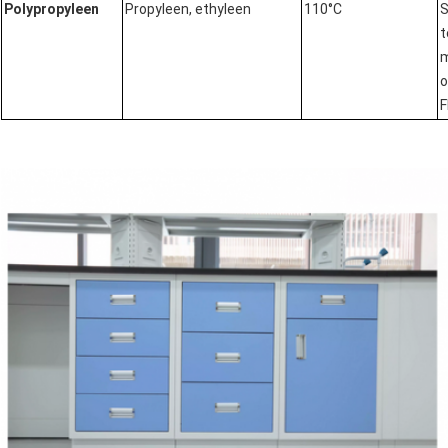
Polypropyleen
Propyleen, ethyleen
110°C
S
t
o
F