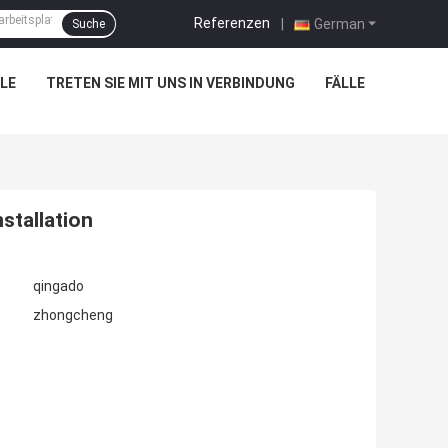
Referenzen
|
German
Suche
LE
TRETEN SIE MIT UNS IN VERBINDUNG
FÄLLE
stallation
qingado
zhongcheng