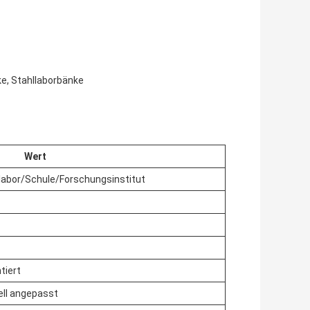
e, Stahllaborbänke
Wert
labor/Schule/Forschungsinstitut
iert
ll angepasst