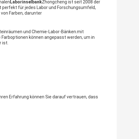
nalen
Laborinselbank
Zhongcheng ist seit 2008 der
t perfekt für jedes Labor und Forschungsumfeld,
von Farben, darunter
en Reinräumen und Chemie-Labor-Bänken.mit
ie Farboptionen können angepasst werden, um in
 ist.
hren Erfahrung können Sie darauf vertrauen, dass