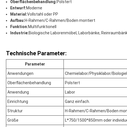
Oberflächenbehandlung:
Polstert
Entwurf:
Moderne
Material:
Vollstahl oder PP
Aufbau:
H-Rahmen/C-Rahmen/Boden montiert
Funktion:
Multifunktionell
Industrie:
Biologische Laborenmöbel, Laborbänke, Reinraumbänk
Technische Parameter:
Parameter
Anwendungen
Chemielabor/Physiklabor/Biologie
Oberflächenbehandlung
Polstert
Anwendung
Labor
Einrichtung
Ganz einfach.
Struktur
H-Rahmen/C-Rahmen/Boden mont
Größe
L*750/1500*850mm oder individue