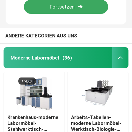
ANDERE KATEGORIEN AUS UNS
Moderne Labormöbel
(36)
Nach Hause
Über uns
Krankenhaus-moderne
Arbeits-Tabellen-
Labormöbel-
moderne Labormöbel-
Stahlwerktisch-
Werktisch-Biologie-
Kontakte