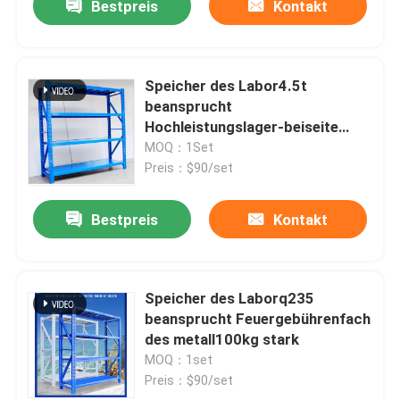
Bestpreis
Kontakt
Speicher des Labor4.5t
beansprucht
Hochleistungslager-beiseite
legendes Speicher-Palettenregal
MOQ：1Set
selektives ODM stark
Preis：$90/set
Bestpreis
Kontakt
Speicher des Laborq235
beansprucht Feuergebührenfach
des metall100kg stark
MOQ：1set
Preis：$90/set