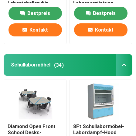
Labortabellen für
Laborausrüstung
Schule-Soem
Bestpreis
Bestpreis
Produkte
Kontakt
Kontakt
Moderne Labormöbel
Schullabormöbel
Schullabormöbel
(34)
Laborinsel-Bank
Laborwand-Bank
Labordampf-Haube
Diamond Open Front
8Ft Schullabormöbel-
School Desks-
Labordampf-Hood
Laborwaage-Bank