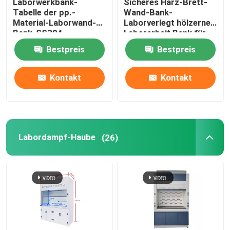
Laborwerkbank-
Sicheres Harz-Brett-
Tabelle der pp.-
Wand-Bank-
Material-Laborwand-
Laborverlegt hölzerne
Bank-SS304
Laborarbeit Bank für
Schule
Bestpreis
Bestpreis
Kontakt
Kontakt
Labordampf-Haube
(26)