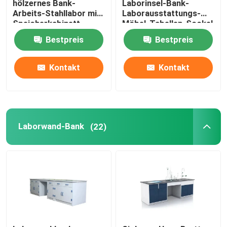
hölzernes Bank-
Laborinsel-Bank-
Arbeits-Stahllabor mit
Laborausstattungs-
Speicherkabinett
Möbel-Tabellen-Sockel
Laborinstallationen
Bestpreis
Bestpreis
Kontakt
Kontakt
Laborwand-Bank
(22)