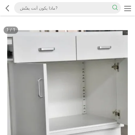
1
/
1