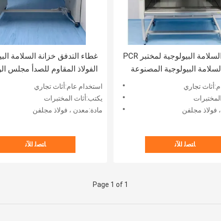
خزانات السلامة البيولوجية لمختبر PCR
غطاء التدفق خزانة السلامة البي
السلامة البيولوجية المصنوعة
الفولاذ المقاوم للصدأ مجلس الو
 المعدني فئة 2
تدفق الصفحي نوع عمودي
م:أثاث تجاري
استخدام عام:أثاث تجاري
لمختبرات
يكتب:أثاث المختبرات
 فولاذ مجلفن
مادة:معدن ، فولاذ مجلفن
ﺎﺘﺼﻟ ﺍﻶﻧ
ﺎﺘﺼﻟ ﺍﻶﻧ
Page 1 of 1