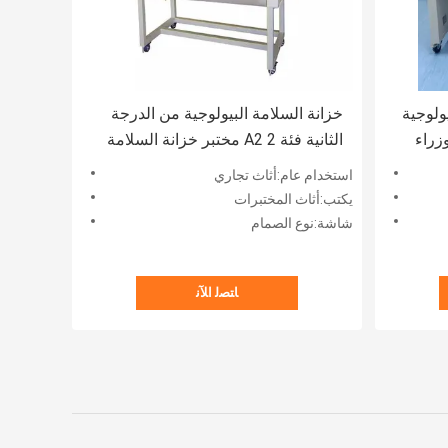
ولوجية
خزانة السلامة البيولوجية من الدرجة
زراء
الثانية فئة 2 A2 مختبر خزانة السلامة
استخدام عام:أثاث تجاري
يكتب:أثاث المختبرات
شاشة:نوع الصمام
ﺎﺘﺼﻟ ﺍﻶﻧ