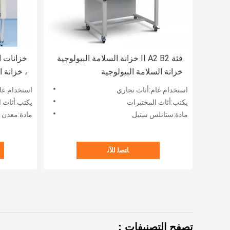
فئة II A2 B2 خزانة السلامة البيولوجية
خزانة السلامة البيولوجية
، خزانة 
الميكروبيولوجية
من الصلب
استخدام عام:أثاث تجاري
استخدام عا
يكتب:أثاث المختبرات
يكتب:أثاث ا
مادة:ستانلس ستيل
مادة:معدن ،
ﺎﺘﺼﻟ ﺍﻶﻧ
تصفح التصنيفات：