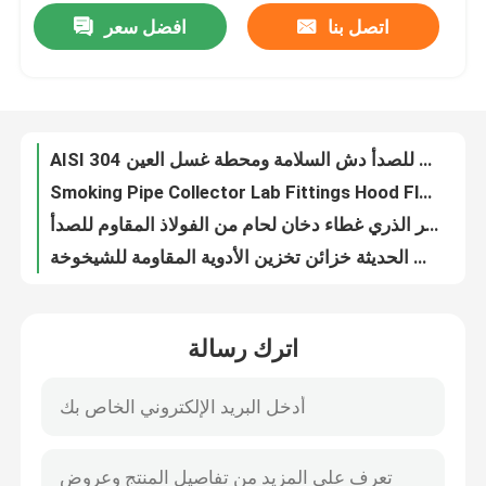
اتصل بنا
افضل سعر
AISI 304 دش الطوارئ وغسل العين من الفولاذ المقاوم للصدأ دش السلامة ومحطة غسل العين
Smoking Pipe Collector Lab Fittings Hood Flexible Laboratory Fume Extraction Arms
المنتجات
شفاط الدخان للمختبر الذري غطاء دخان لحام من الفولاذ المقاوم للصدأ
خزانة تخزين أثاث المختبرات الحديثة خزائن تخزين الأدوية المقاومة للشيخوخة
أثاث المختبرات الحديثة
تركيبات مختبر الصنابير ثلاثية الاتجاه تركيب صنابير المختبر النحاسية الكاملة
شفاط الدخان المعاد تدويره 850 مم صناعي جميع شفاطات الدخان الخالية من مجاري الهواء
أثاث المختبرات المدرسية
Morden Mesh Task Chair كرسي مكتب دوار 360 درجة لغرفة الاجتماعات
رف بالتنقيط ملحقات المختبر رف تجفيف للمختبر رف تجفيف معمل مثبت على الحائط 550 مللي متر
مقعد جزيرة المختبر
رف مختبر الكاشف المعدني رف تخزين الأدوية للمختبر
4.5T رفوف تخزين المختبرات الثقيلة مستودع رفوف تخزين البليت الرف الانتقائي ODM
مقعد حائط المختبر
اترك رسالة
رفوف تخزين المختبر الخفيفة المجلفن 5 طبقات بولتلس أرفف MDF
Q235B رفوف معدنية للخدمة الشاقة 1500 كجم 2000 كجم 3000 كجم رف البليت الصناعي
غطاء دخان المختبر
L1500mm أثاث المختبرات الحديثة وحدات مختبر الكيمياء مقعد لمستشفى المدرسة
110 مللي متر PP مختبر دخان هود مادة البولي بروبيلين مختبر العلوم غطاء الدخان
مقعد ميزان المختبر
المشي في غرفة الدخان أثاث المختبرات الحديثة في مختبر الكيمياء Ductless