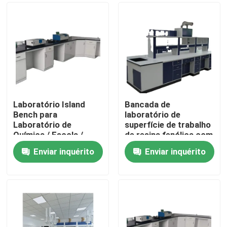
Laboratório Island
Bancada de
Bench para
laboratório de
Laboratório de
superfície de trabalho
Química / Escola /
de resina fenólica com
Instituição de
acessório de escape
Enviar inquérito
Enviar inquérito
Pesquisa Aplicações
de fumo
Casa
Quem Somos
Contatos