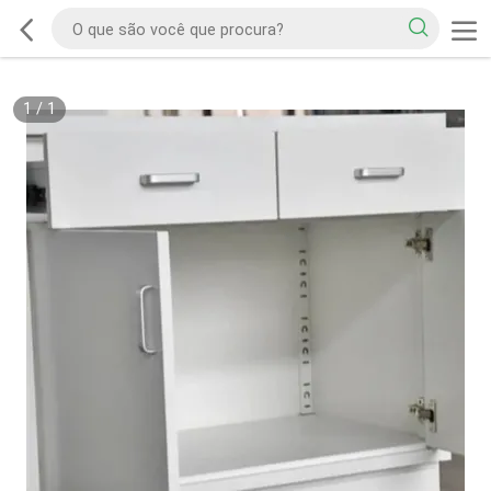
1
/
1