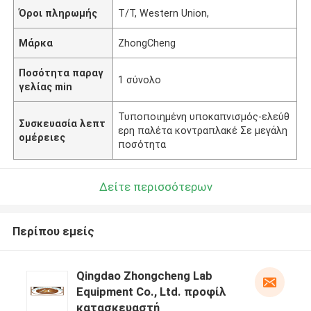
Όροι πληρωμής
T/T, Western Union,
Μάρκα
ZhongCheng
Ποσότητα παραγ
1 σύνολο
γελίας min
Τυποποιημένη υποκαπνισμός-ελεύθ
Συσκευασία λεπτ
ερη παλέτα κοντραπλακέ Σε μεγάλη
ομέρειες
ποσότητα
Δείτε περισσότερων
Περίπου εμείς
Qingdao Zhongcheng Lab
Equipment Co., Ltd. προφίλ
κατασκευαστή