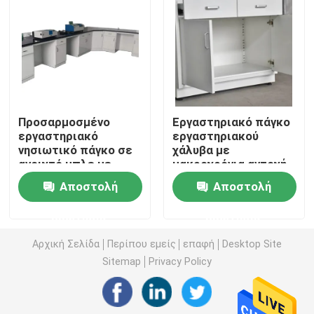
Πάγκος εργαστηριακών τοίχων
Κουκούλα εργαστηριακών καπνών
Προσαρμοσμένο
Εργαστηριακό πάγκο
Πάγκος εργαστηριακής ισορροπίας
εργαστηριακό
εργαστηριακού
νησιωτικό πάγκο σε
χάλυβα με
ανοιχτό μπλε με
μακροχρόνια αντοχή
Πάγκοι εργαστηριακής εργασίας
μαρμάρινη επιφάνεια
Αποστολή
Αποστολή
εργασίας
Γραφείο εργαστηριακής αποθήκευσης
ερώτησης
ερώτησης
Αρχική Σελίδα
Περίπου εμείς
επαφή
Desktop Site
Γραφείο αποθήκευσης ασφάλειας
Sitemap
Privacy Policy
βιολογικό γραφείο ασφάλειας