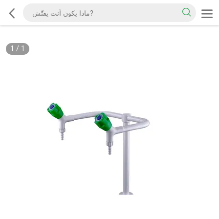
1
/
1