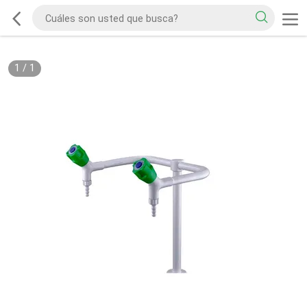
1
/
1