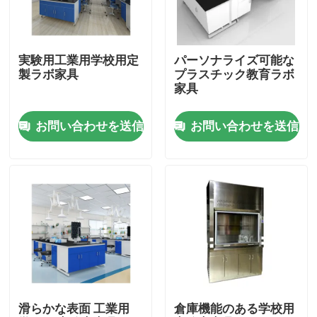
製品
実験用工業用学校用定
パーソナライズ可能な
製ラボ家具
プラスチック教育ラボ
現代実験室の家具
家具
お問い合わせを送信
お問い合わせを送信
学校の実験室の家具
実験室の島のベンチ
実験室の壁のベンチ
実験室の発煙のフード
滑らかな表面 工業用
倉庫機能のある学校用
実験室のバランスのベンチ