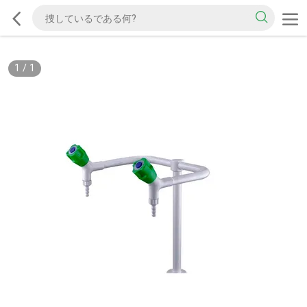
1
/
1