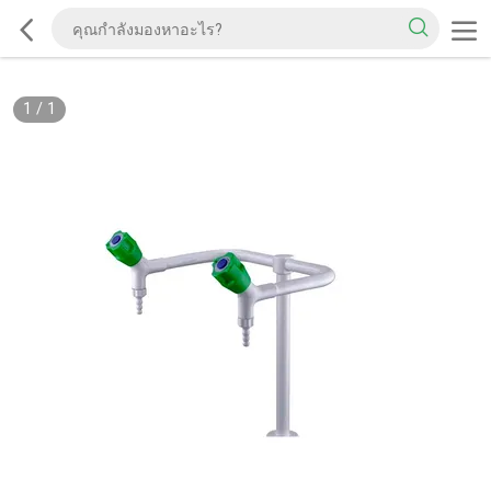
1
/
1