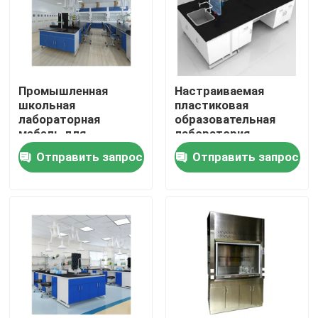
Продукция
Современная мебель лаборатории
Промышленная
Настраиваемая
школьная
пластиковая
лабораторная
образовательная
Мебель лаборатории школы
мебель для
лаборатория
экспериментов
Отправить запрос
Отправить запрос
Суд острова лаборатории
Суд стены лаборатории
Клобук перегара лаборатории
Суд баланса лаборатории