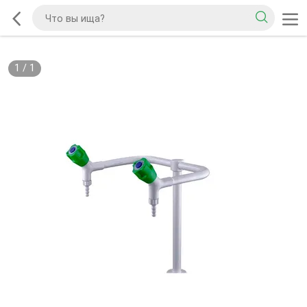
1
/
1