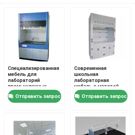
Специализированная
Современная
мебель для
школьная
лабораторий
лабораторная
промышленных
мебель с матовой
школ с матовой
поверхностью
Дома
Отправить запрос
Отправить запрос
поверхностью
О Компании
Контакты