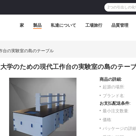
家
製品
私達について
工場旅行
品質管理
作台の実験室の島のテーブル
大学のための現代工作台の実験室の島のテー
商品の詳細:
起源の場所:
ブランド名:
お支払配送条件:
最小注文数量:
価格:
パッケージの詳細