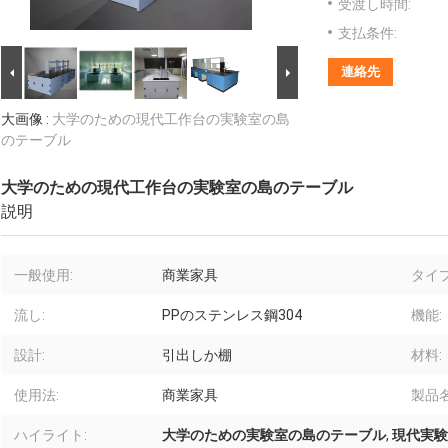
受渡し時間:
支払条件:
連絡先
大画像 :
大学のための現代工作台の実験室の島
のテーブル
大学のための現代工作台の実験室の島のテーブル
説明
一般使用:
商業家具
タイプ
流し:
PPのステンレス鋼304
機能:
設計:
引出しか棚
材料:
使用法:
商業家具
製品名
ハイライト:
大学のための実験室の島のテーブル
,
現代実験