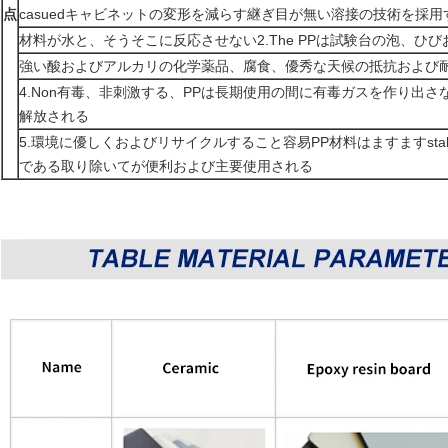
点
casuedキャビネットの変形を減らす継ぎ目が無い溶接の技術を採用
材料が水と、そうそこに反応させない2.The PPは試験台の泡、ひ
強い酸およびアルカリの化学薬品、腐食、優秀な天候の抵抗および耐衝撃性
4.Non有毒、非刺激する、PPは長期使用の間に有毒ガスを作り出
解放される
5.環境に優しくおよびリサイクルすること容易PP材料はますますsta
である取り除いてが便利および主要使用される