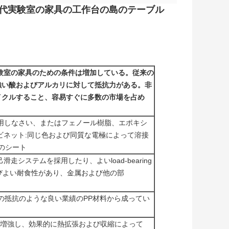
現代実験室の家具の工作台の島のテーブル
験室の家具のための条件は増加している。従来の
は無毒な強い酸およびアルカリに対して抵抗力がある。非
イクルすること、容易すぐに多数の市場を占め
トを使用しなさい、またはフェノール樹脂、エポキシ
ャビネット:同じ色および同質な電極によって溶接
）のシート
走システムを採用したり、よいload-bearing
びよい耐食性があり、金属および他の部
カリの抵抗のような良い業績のPP材料から成ってい
に増強し、効果的に熱拡張および収縮によって