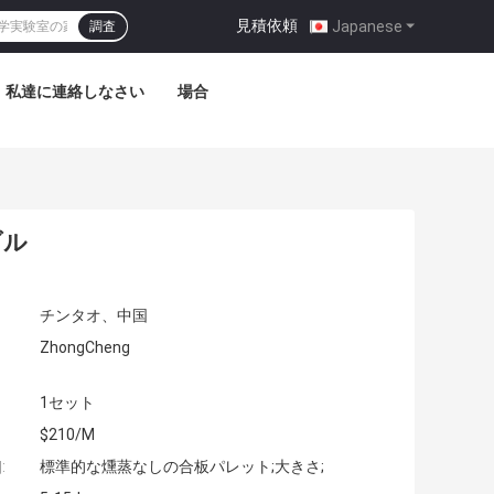
見積依頼
|
Japanese
調査
私達に連絡しなさい
場合
ブル
チンタオ、中国
ZhongCheng
1セット
$210/M
:
標準的な燻蒸なしの合板パレット;大きさ;