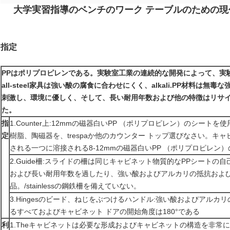
大学実習指導のベンチのワーク テーブルのための
指定
PPはポリプロピレンである。実験室工業の連続的な開発によって、実
all-steel家具は強い酸の腐食に合わせにくく、alkali.PP材料
刺激し、環境に優しく、そして、長い耐用年数および他の特徴はリサ
た。
指
1.Counter上:12mmの磁器白いPP （ポリプロピレン）のシー
定
樹脂、陶磁器を、trespaか他のカウンター トップ選びなさい。キ
される一つに溶接される8-12mmの磁器白いPP （ポリプロピレン
2.Guide柵:スライドの柵は同じキャビネット物質的なPPシートの自己滑
および長い耐用年数を過したり、強い酸およびアルカリの抵抗およ
品。/stainlessの鋼鉄柵を備えていない。
3.Hingesのビード、ねじをぶつけるハンドル:強い酸およびアル
るすべておよびキャビネット ドアの開始角度は180°である
利
1.Theキャビネットは必要な形成およびキャビネットの構造を非常