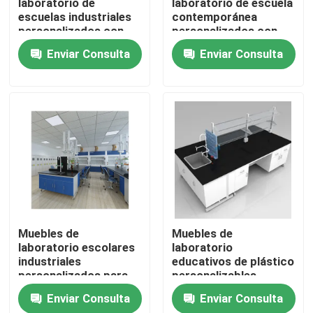
laboratorio de
laboratorio de escuela
escuelas industriales
contemporánea
personalizados con
personalizados con
Viaje de la fábrica
superficie mate
superficie mate
Enviar Consulta
Enviar Consulta
Control de calidad
Éntrenos en contacto con
Casos
Muebles modernos del laboratorio
Muebles de
Muebles de
laboratorio escolares
laboratorio
Muebles del laboratorio de la escuela
industriales
educativos de plástico
personalizados para
personalizables
experimentación
Enviar Consulta
Enviar Consulta
Banco de la isla del laboratorio