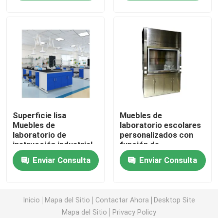
Banco de la pared del laboratorio
Capilla del humo del laboratorio
Banco de la balanza del laboratorio
Superficie lisa
Muebles de
Bancos de trabajo de laboratorio
Muebles de
laboratorio escolares
laboratorio de
personalizados con
instrucción industrial
función de
Gabinete de almacenamiento del laboratorio
personalizados
almacenamiento
Enviar Consulta
Enviar Consulta
Gabinete de almacenamiento de la seguridad
Inicio
Mapa del Sitio
Contactar Ahora
Desktop Site
gabinete de seguridad biológico
Mapa del Sitio
Privacy Policy