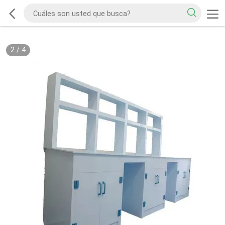
2
/
4