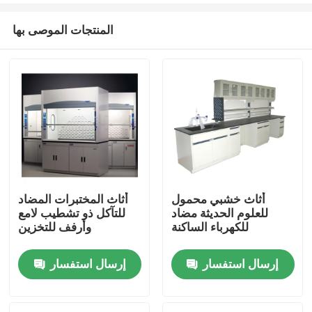
المنتجات الموصى بها
أثاث خشبي محمول
أثاث المختبرات المضاد
للعلوم الحديثة مضاد
للتآكل ذو تشطيب لامع
منزل
للكهرباء الساكنة
وأرفف للتخزين
إرسال استفسار
إرسال استفسار
حول بنا
إتصال