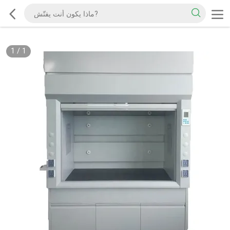
1
/
1