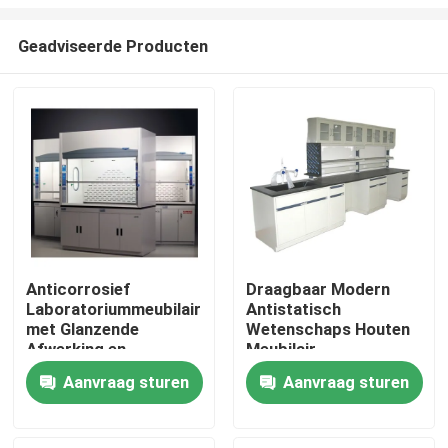
Geadviseerde Producten
Anticorrosief
Draagbaar Modern
Laboratoriummeubilair
Antistatisch
Thuis
met Glanzende
Wetenschaps Houten
Afwerking en
Meubilair
Plankenopslag
Over ons
Aanvraag sturen
Aanvraag sturen
Contacten