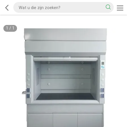
1
/
1