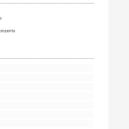
o
 cinzento