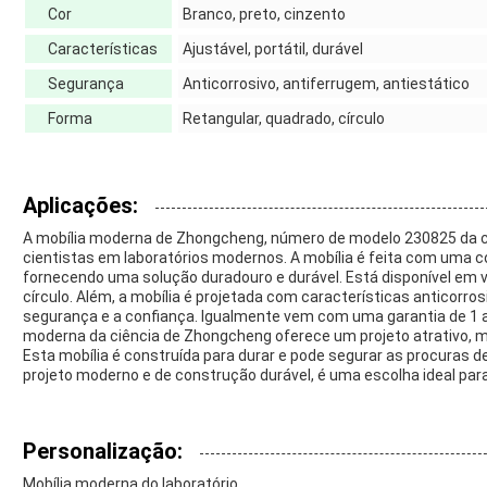
Cor
Branco, preto, cinzento
Características
Ajustável, portátil, durável
Segurança
Anticorrosivo, antiferrugem, antiestático
Forma
Retangular, quadrado, círculo
Aplicações:
A mobília moderna de Zhongcheng, número de modelo 230825 da ci
cientistas em laboratórios modernos. A mobília é feita com uma c
fornecendo uma solução duradouro e durável. Está disponível em vá
círculo. Além, a mobília é projetada com características anticorro
segurança e a confiança. Igualmente vem com uma garantia de 1 an
moderna da ciência de Zhongcheng oferece um projeto atrativo, mo
Esta mobília é construída para durar e pode segurar as procuras
projeto moderno e de construção durável, é uma escolha ideal para
Personalização:
Mobília moderna do laboratório