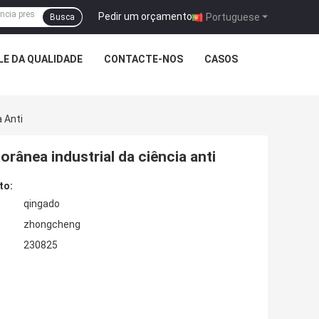
Pedir um orçamento
|
Portuguese
Busca
E DA QUALIDADE
CONTACTE-NOS
CASOS
 Anti
rânea industrial da ciência anti
to:
qingado
zhongcheng
230825