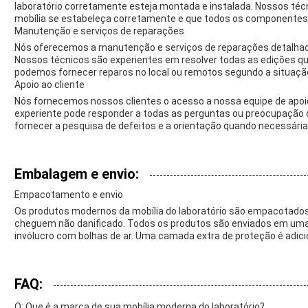
laboratório corretamente esteja montada e instalada. Nossos téc
mobília se estabeleça corretamente e que todos os componentes
Manutenção e serviços de reparações
Nós oferecemos a manutenção e serviços de reparações detalhado
Nossos técnicos são experientes em resolver todas as edições qu
podemos fornecer reparos no local ou remotos segundo a situaçã
Apoio ao cliente
Nós fornecemos nossos clientes o acesso a nossa equipe de apoio
experiente pode responder a todas as perguntas ou preocupação 
fornecer a pesquisa de defeitos e a orientação quando necessária
Embalagem e envio:
Empacotamento e envio
Os produtos modernos da mobília do laboratório são empacotado
cheguem não danificado. Todos os produtos são enviados em umas
invólucro com bolhas de ar. Uma camada extra de proteção é adici
FAQ:
Q: Que é a marca de sua mobília moderna do laboratório?