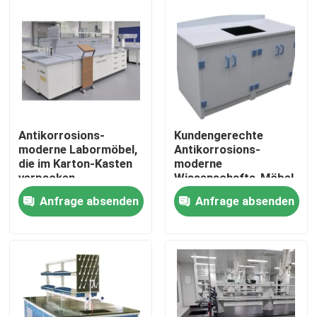
Produkte
Moderne Labormöbel
Schullabormöbel
Antikorrosions-
Kundengerechte
moderne Labormöbel,
Antikorrosions-
die im Karton-Kasten
moderne
Laborinsel-Bank
verpacken
Wissenschafts-Möbel
für Büro und Haus
Anfrage absenden
Anfrage absenden
Laborwand-Bank
Labordampf-Haube
Laborwaage-Bank