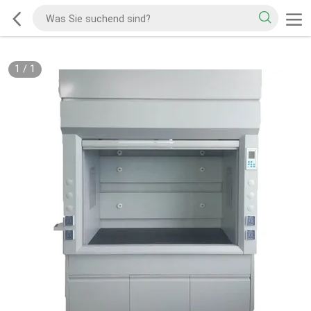
1
/
1