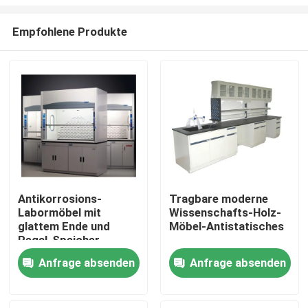
Empfohlene Produkte
Antikorrosions-
Tragbare moderne
Labormöbel mit
Wissenschafts-Holz-
Nach Hause
glattem Ende und
Möbel-Antistatisches
Regal-Speicher
Über uns
Anfrage absenden
Anfrage absenden
Kontakte