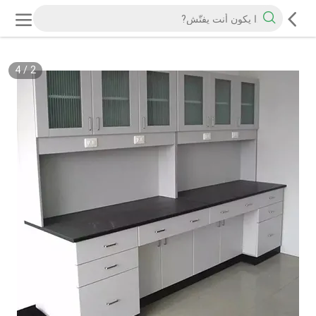
4
/
2