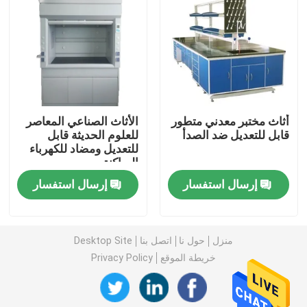
مقعد حائط المختبر
غطاء دخان المختبر
أثاث مختبر معدني متطور
الأثاث الصناعي المعاصر
مقعد ميزان المختبر
قابل للتعديل ضد الصدأ
للعلوم الحديثة قابل
للتعديل ومضاد للكهرباء
الساكنة
مقاعد عمل المختبر
إرسال استفسار
إرسال استفسار
خزانة تخزين المختبر
منزل
حول نا
اتصل بنا
Desktop Site
خزانة تخزين آمنة
خريطة الموقع
Privacy Policy
مجلس الوزراء السلامة البيولوجية