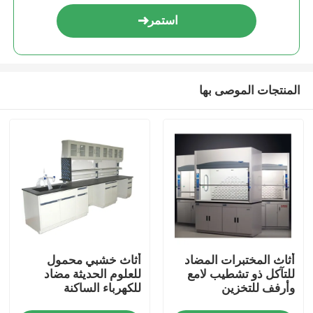
استمر
المنتجات الموصى بها
مسكن
أثاث المختبرات المضاد
أثاث خشبي محمول
منتجات
للتآكل ذو تشطيب لامع
للعلوم الحديثة مضاد
وأرفف للتخزين
للكهرباء الساكنة
معلومات عنا