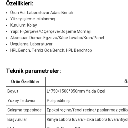
Özellikleri:
Ürün Adı: Laboratuvar Adası Bench
Yüzey işleme: cilalanmış
Kurulum: Kolay
Yapı: H Çerçeve/C Çerçeve/Döşeme Montajlı
Aksesuar: Duman Egzozu/Kâse Lavabo/Kran/Panel
Uygulama: Laboratuvar
HPL Bench, Temiz Oda Bench, HPL Benchtop
Teknik parametreler:
Ürün Özellikleri
Öz
Boyut
L*750/1500*850mm Ya da Özel
Yüzey Tedavisi
Poliş edilmiş
Çalışma tepesinde
Epoksi reçine/fenol reçine/ paslanmaz çeli
Başvurular
Kimya Laboratuvarı/Fizika Laboratuvarı/Biyo