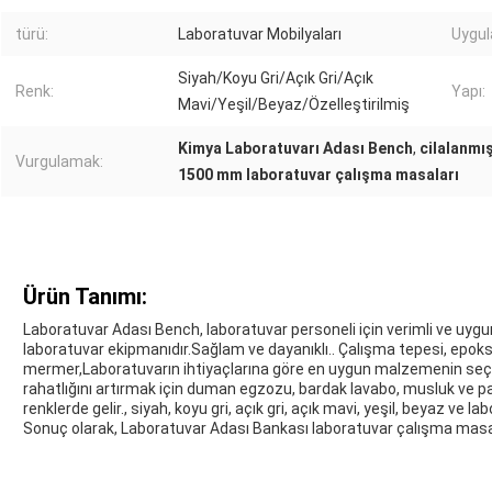
türü:
Laboratuvar Mobilyaları
Uygu
Siyah/Koyu Gri/Açık Gri/Açık
Renk:
Yapı:
Mavi/Yeşil/Beyaz/Özelleştirilmiş
Kimya Laboratuvarı Adası Bench
,
cilalanmı
Vurgulamak:
1500 mm laboratuvar çalışma masaları
Ürün Tanımı:
Laboratuvar Adası Bench, laboratuvar personeli için verimli ve uygu
laboratuvar ekipmanıdır.Sağlam ve dayanıklı.. Çalışma tepesi, epoksi
mermer,Laboratuvarın ihtiyaçlarına göre en uygun malzemenin seçilm
rahatlığını artırmak için duman egzozu, bardak lavabo, musluk ve pane
renklerde gelir., siyah, koyu gri, açık gri, açık mavi, yeşil, beyaz ve l
Sonuç olarak, Laboratuvar Adası Bankası laboratuvar çalışma masalar