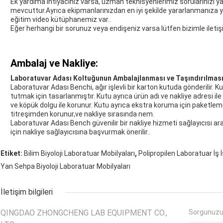
Ek yardıma ihtiyacınız varsa, uzman teknisyenlerimiz sorularınızı 
mevcuttur.Ayrıca ekipmanlarınızdan en iyi şekilde yararlanmanıza y
eğitim video kütüphanemiz var..
Eğer herhangi bir sorunuz veya endişeniz varsa lütfen bizimle ile
Ambalaj ve Nakliye:
Laboratuvar Adası Koltuğunun Ambalajlanması ve Taşındırılmas
Laboratuvar Adası Benchi, ağır işlevli bir karton kutuda gönderilir. Ku
tutmak için tasarlanmıştır. Kutu ayrıca ürün adı ve nakliye adresi il
ve köpük dolgu ile korunur. Kutu ayrıca ekstra koruma için paketleme
titreşimden korunur,ve nakliye sırasında nem.
Laboratuvar Adası Bench güvenilir bir nakliye hizmeti sağlayıcısı ara
için nakliye sağlayıcısına başvurmak önerilir..
,
Etiket:
Bilim Biyoloji Laboratuar Mobilyaları
Polipropilen Laboratuar İş
Yan Sehpa Biyoloji Laboratuar Mobilyaları
İletişim bilgileri
QINGDAO ZHONGCHENG LAB EQUIPMENT CO.,
Sorgunuzu