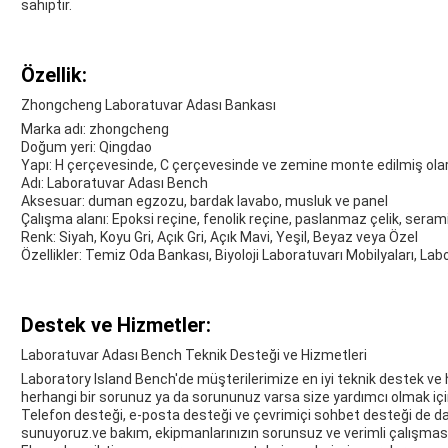
sahiptir.
Özellik:
Zhongcheng Laboratuvar Adası Bankası
Marka adı: zhongcheng
Doğum yeri: Qingdao
Yapı: H çerçevesinde, C çerçevesinde ve zemine monte edilmiş ol
Adı: Laboratuvar Adası Bench
Aksesuar: duman egzozu, bardak lavabo, musluk ve panel
Çalışma alanı: Epoksi reçine, fenolik reçine, paslanmaz çelik, sera
Renk: Siyah, Koyu Gri, Açık Gri, Açık Mavi, Yeşil, Beyaz veya Özel
Özellikler: Temiz Oda Bankası, Biyoloji Laboratuvarı Mobilyaları, La
Destek ve Hizmetler:
Laboratuvar Adası Bench Teknik Desteği ve Hizmetleri
Laboratory Island Bench'de müşterilerimize en iyi teknik destek ve
herhangi bir sorunuz ya da sorununuz varsa size yardımcı olmak için
Telefon desteği, e-posta desteği ve çevrimiçi sohbet desteği de da
sunuyoruz.ve bakım, ekipmanlarınızın sorunsuz ve verimli çalışması