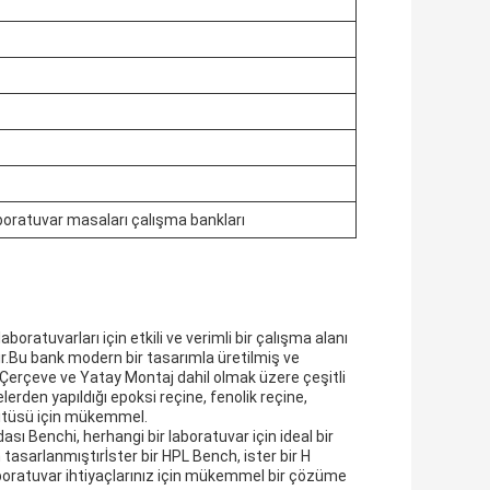
boratuvar masaları çalışma bankları
oratuvarları için etkili ve verimli bir çalışma alanı
r.Bu bank modern bir tasarımla üretilmiş ve
C Çerçeve ve Yatay Montaj dahil olmak üzere çeşitli
erden yapıldığı epoksi reçine, fenolik reçine,
titüsü için mükemmel.
sı Benchi, herhangi bir laboratuvar için ideal bir
tasarlanmıştırİster bir HPL Bench, ister bir H
boratuvar ihtiyaçlarınız için mükemmel bir çözüme