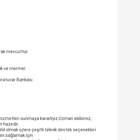
arak mevcuttur
mik ve mermer
boratuvar Bankası
 hizmetleri sunmaya kararlıyız.Uzman ekibimiz,
 hazırdır..
hil olmak üzere çeşitli teknik destek seçenekleri
nı sağlamak için.