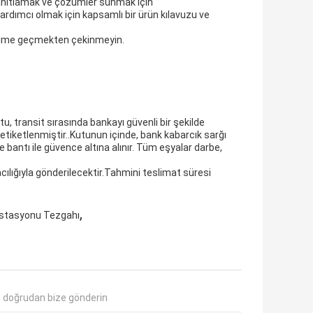
yanıtlamak ve çözümler sunmak için
ardımcı olmak için kapsamlı bir ürün kılavuzu ve
tişime geçmekten çekinmeyin.
ı
tu, transit sırasında bankayı güvenli bir şekilde
e etiketlenmiştir..Kutunun içinde, bank kabarcık sarğı
 bantı ile güvence altına alınır. Tüm eşyalar darbe,
cılığıyla gönderilecektir.Tahmini teslimat süresi
,
 İstasyonu Tezgahı
 doğrudan bize gönderin