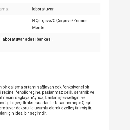
lama:
laboratuvar
H Çerçeve/C Çerçeve/Zemine
Monte
ş laboratuvar adası bankası
,
n bir çalışma ortamı sağlayan çok fonksiyonel bir
 reçine, fenolik reçine, paslanmaz çelik, seramik ve
esini sağlayanAyrıca, bankın işlevselliğini ve
l gibi çeşitli aksesuarlar ile tasarlanmıştır.Çeşitli
aboratuvar dekoru ile uyumlu olarak özelleştirilmiştir.
ı için ideal bir seçimdir.