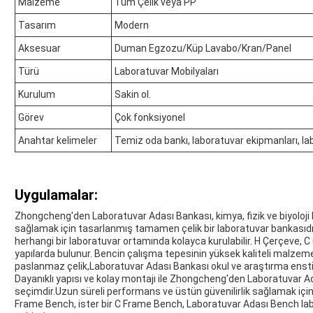
Malzeme
Tüm Çelik veya PP
Tasarım
Modern
Aksesuar
Duman Egzozu/Küp Lavabo/Kran/Panel
Türü
Laboratuvar Mobilyaları
Kurulum
Sakin ol.
Görev
Çok fonksiyonel
Anahtar kelimeler
Temiz oda bankı, laboratuvar ekipmanları, la
Uygulamalar:
Zhongcheng'den Laboratuvar Adası Bankası, kimya, fizik ve biyoloji lab
sağlamak için tasarlanmış tamamen çelik bir laboratuvar bankasıdı
herhangi bir laboratuvar ortamında kolayca kurulabilir. H Çerçeve, 
yapılarda bulunur. Bencin çalışma tepesinin yüksek kaliteli malzemel
paslanmaz çelik,Laboratuvar Adası Bankası okul ve araştırma ens
Dayanıklı yapısı ve kolay montajı ile Zhongcheng'den Laboratuvar Ada
seçimdir.Uzun süreli performans ve üstün güvenilirlik sağlamak için 
Frame Bench, ister bir C Frame Bench, Laboratuvar Adası Bench la