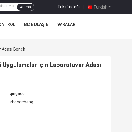
Teklif isteği
|
Turkish
Arama
KONTROL
BIZE ULAŞIN
VAKALAR
ar Adası Bench
ü Uygulamalar için Laboratuvar Adası
qingado
zhongcheng