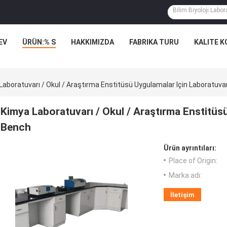
EV
ÜRÜN:% S
HAKKIMIZDA
FABRIKA TURU
KALITE 
Laboratuvarı / Okul / Araştırma Enstitüsü Uygulamalar Için Laboratuv
Kimya Laboratuvarı / Okul / Araştırma Enstitüs
Bench
Ürün ayrıntıları:
Place of Origin:
Marka adı:
İletişim