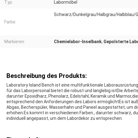
Typ:
Labormöbel
Schwarz/Dunkelgrau/Halbgrau/Halbblau/
Farbe:
Markieren:
Chemielabor-Inselbank
,
Gepolsterte Lab
Beschreibung des Produkts:
Laboratory Island Bench ist eine multifunktionale Laborausrüstung
für das Laborpersonal bietet.die robust und langlebig istDie Arbeits
darunter Epoxidharz, Phenolarz, Edelstahl, Keramik und Marmor,di
entsprechend den Anforderungen des Labors ermöglichtEs ist au
Abgas, Becherspüler, Wasserhahn und Paneel ausgestattet, um die
erhöhen.Es kommt in verschiedenen Farben., darunter schwarz, dunk
individuell angepasst, um dem Labordekor zu entsprechen.