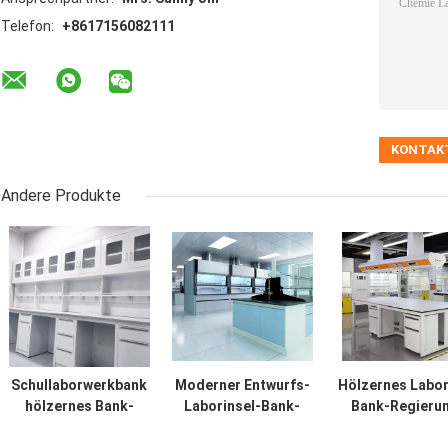
Telefon:
+8617156082111
Andere Produkte
Schullaborwerkbank
Moderner Entwurfs-
Hölzernes Labor
hölzernes Bank-
Laborinsel-Bank-
Bank-Regieru
Arbeits-Stahllabor
Laborausstattungs-
Stahllaborchem