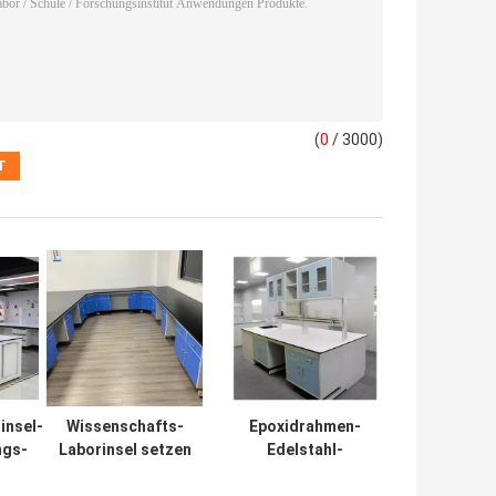
(
0
/ 3000)
insel-
Wissenschafts-
Epoxidrahmen-
ngs-
Laborinsel setzen
Edelstahl-
isches
Werktisch-
Laborwerktisch-