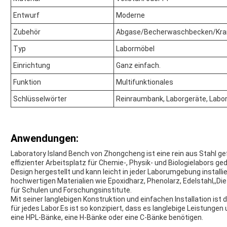
Entwurf
Moderne
Zubehör
Abgase/Becherwaschbecken/Kra
Typ
Labormöbel
Einrichtung
Ganz einfach.
Funktion
Multifunktionales
Schlüsselwörter
Reinraumbank, Laborgeräte, Labo
Anwendungen:
Laboratory Island Bench von Zhongcheng ist eine rein aus Stahl gef
effizienter Arbeitsplatz für Chemie-, Physik- und Biologielabors g
Design hergestellt und kann leicht in jeder Laborumgebung install
hochwertigen Materialien wie Epoxidharz, Phenolarz, Edelstahl,,Di
für Schulen und Forschungsinstitute.
Mit seiner langlebigen Konstruktion und einfachen Installation ist
für jedes Labor.Es ist so konzipiert, dass es langlebige Leistungen 
eine HPL-Bänke, eine H-Bänke oder eine C-Bänke benötigen.