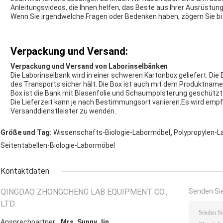
Anleitungsvideos, die Ihnen helfen, das Beste aus Ihrer Ausrüstun
Wenn Sie irgendwelche Fragen oder Bedenken haben, zögern Sie bit
Verpackung und Versand:
Verpackung und Versand von Laborinselbänken
Die Laborinselbank wird in einer schweren Kartonbox geliefert. Die 
des Transports sicher hält. Die Box ist auch mit dem Produktnam
Box ist die Bank mit Blasenfolie und Schaumpolsterung geschützt
Die Lieferzeit kann je nach Bestimmungsort variieren.Es wird empfo
Versanddienstleister zu wenden..
,
Größe und Tag:
Wissenschafts-Biologie-Labormöbel
Polypropylen-L
Seitentabellen-Biologie-Labormöbel
Kontaktdaten
QINGDAO ZHONGCHENG LAB EQUIPMENT CO.,
Senden Sie
LTD.
Ansprechpartner:
Mrs. Sunny Jin