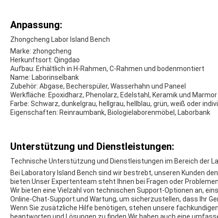
Anpassung:
Zhongcheng Labor Island Bench
Marke: zhongcheng
Herkunftsort: Qingdao
Aufbau: Erhältlich in H-Rahmen, C-Rahmen und bodenmontiert
Name: Laborinselbank
Zubehör: Abgase, Becherspüler, Wasserhahn und Paneel
Werkfläche: Epoxidharz, Phenolarz, Edelstahl, Keramik und Marmor
Farbe: Schwarz, dunkelgrau, hellgrau, hellblau, grün, weiß oder indivi
Eigenschaften: Reinraumbank, Biologielaborenmöbel, Laborbank
Unterstützung und Dienstleistungen:
Technische Unterstützung und Dienstleistungen im Bereich der L
Bei Laboratory Island Bench sind wir bestrebt, unseren Kunden de
bieten.Unser Expertenteam steht Ihnen bei Fragen oder Problemen
Wir bieten eine Vielzahl von technischen Support-Optionen an, ein
Online-Chat-Support.und Wartung, um sicherzustellen, dass Ihr Gerä
Wenn Sie zusätzliche Hilfe benötigen, stehen unsere fachkundigen
beantworten und Lösungen zu finden.Wir haben auch eine umfass