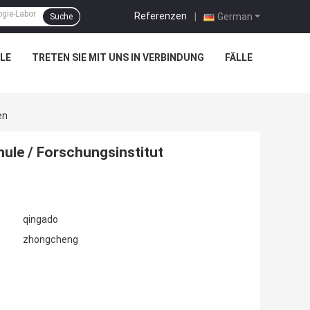
Referenzen
|
German
Suche
LE
TRETEN SIE MIT UNS IN VERBINDUNG
FÄLLE
en
ule / Forschungsinstitut
qingado
zhongcheng