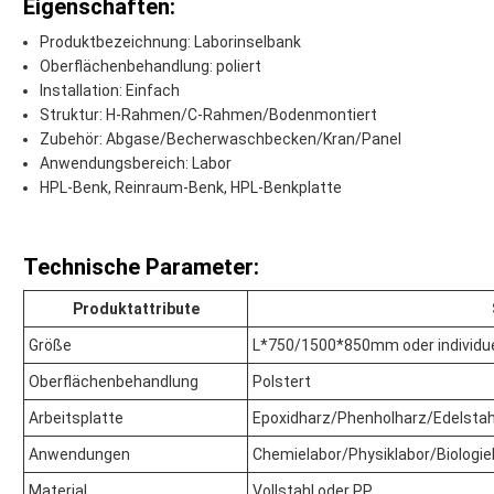
Eigenschaften:
Produktbezeichnung: Laborinselbank
Oberflächenbehandlung: poliert
Installation: Einfach
Struktur: H-Rahmen/C-Rahmen/Bodenmontiert
Zubehör: Abgase/Becherwaschbecken/Kran/Panel
Anwendungsbereich: Labor
HPL-Benk, Reinraum-Benk, HPL-Benkplatte
Technische Parameter:
Produktattribute
Größe
L*750/1500*850mm oder individue
Oberflächenbehandlung
Polstert
Arbeitsplatte
Epoxidharz/Phenholharz/Edelsta
Anwendungen
Chemielabor/Physiklabor/Biologie
Material
Vollstahl oder PP