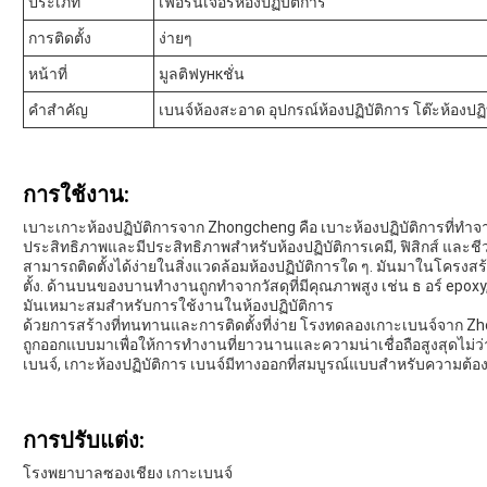
ประเภท
เฟอร์นิเจอร์ห้องปฏิบัติการ
การติดตั้ง
ง่ายๆ
หน้าที่
มูลติฟункชั่น
คําสําคัญ
เบนจ์ห้องสะอาด อุปกรณ์ห้องปฏิบัติการ โต๊ะห้องปฏิ
การใช้งาน:
เบาะเกาะห้องปฏิบัติการจาก Zhongcheng คือ เบาะห้องปฏิบัติการที่ทําจากเห
ประสิทธิภาพและมีประสิทธิภาพสําหรับห้องปฏิบัติการเคมี, ฟิสิกส์ และชี
สามารถติดตั้งได้ง่ายในสิ่งแวดล้อมห้องปฏิบัติการใด ๆ. มันมาในโครงสร
ตั้ง. ด้านบนของบานทํางานถูกทําจากวัสดุที่มีคุณภาพสูง เช่น ธ อร์ epox
มันเหมาะสมสําหรับการใช้งานในห้องปฏิบัติการ
ด้วยการสร้างที่ทนทานและการติดตั้งที่ง่าย โรงทดลองเกาะเบนจ์จาก Zh
ถูกออกแบบมาเพื่อให้การทํางานที่ยาวนานและความน่าเชื่อถือสูงสุดไม่ว่
เบนจ์, เกาะห้องปฏิบัติการ เบนจ์มีทางออกที่สมบูรณ์แบบสําหรับความต้อ
การปรับแต่ง:
โรงพยาบาลซองเชียง เกาะเบนจ์