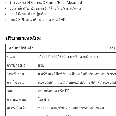
โครงสร้าง: H Frame/C Frame/Floor Mounted
อุปกรณ์เสริม: ปั๊มออกควัน/ล้างถ้วย/เครน/แผ่น
การใช้งาน: ห้องปฏิบัติการ
เบนจ์ HPL เบนจ์ห้องสะอาด เบนจ์ HPL
ปริมาตรเทคนิค:
คุณสมบัติสินค้า
ราย
ขนาด
L*750/1500*850mm หรือตามต้องการ
การบํารุงผิว
สวย
โต๊ะทํางาน
ธ อร์ซีนเอโป็กซี่/ธ อร์ซีนเฟโนลิก/สแตนเลส/เซรา
การใช้งาน
ห้องปฏิบัติการเคมี / ห้องปฏิบัติการฟิสิกส์ / ห้องปฏิ
วัสดุ
เหล็กทั้งหมด หรือ PP
การออกแบบ
โมเดิร์น
อุปกรณ์เสริม
ช่องออกควัน/ถ้วยระบายน้ํา/กร่อนน้ํา/แผ่น