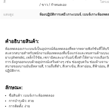
สี:
โครงส
/ ขาว / กำหนดเอง
แสงสูง:
ห้องปฏิบัติการเคมี เกาะเบนจ์
,
เบนจ์เกาะห้องทดล
คําอธิบายสินค้า:
ห้องทดลองเกาะเบนจ์เป็นอุปกรณ์ห้องทดลองที่หลากหลายฟังก์ชันที่ให้บ
สะดวกสบายสําหรับพนักงานห้องทดลองที่แข็งแกร่งและทนทานด้านบนงาน
ยาง phenolic, เหล็กไร้ขัด, เซรามิคและมาร์บอร์,ซึ่งทําให้สามารถเลือกว
การ.ยังถูกออกแบบด้วยอุปกรณ์เสริมต่างๆ เช่น ช่องสูบควัน ช่องล้างจาน
สบายของบานมันมีหลายสี, รวมถึงสีดํา, สีเทาเข้ม, สีเทาอ่อน, สีฟ้าอ่อน, 
ปฏิบัติการ.
ลักษณะ:
ชื่อสินค้า: เบนจ์เกาะห้องทดลอง
การบํารุงผิว: สวย
การติดตั้ง: ง่าย