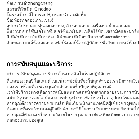
ชื่อแบรนด์: zhongcheng
สถานที่กําเนิด: Qingdao
โครงสร้าง: มีในกรอบ H, กรอบ C และติดพื้น
ชื่อ: ห้องทดลองเกาะเบนจ์
อุปกรณ์ประกอบ: หุ่นออกอากาศ, ล้างจานจาน, เครื่องบดน้ําและแผ่น
พื้นงาน: ธ อร์ซีนเอโป็กซี่, ธ อร์ซีนเฟโนล, เหล็กไร้ขัด, เซรามิคและมาร์บ
สี: สีดํา สีเทาเข้ม สีเทาอ่อน สีฟ้าอ่อน สีเขียว สีขาว หรือตามต้องการ
ลักษณะ: เบนจ์ห้องสะอาด เฟอร์นิเจอร์ห้องปฏิบัติการชีววิทยา เบนจ์ห้องป
การสนับสนุนและบริการ:
บริการสนับสนุนและบริการด้านเทคนิคในห้องปฏิบัติการ
ที่แลเบอเรตอรี่ ไอแลนด์ เบนช์ เรามุ่งมั่นที่จะให้ลูกค้าของเรา มีการสนั
ของเราพร้อมที่จะช่วยคุณกับคําถามหรือปัญหาที่คุณอาจมี.
เราให้บริการทางเลือกการสนับสนุนทางเทคนิคหลากหลาย เช่น การสนั
สนับสนุนทางออนไลน์และการบํารุงรักษาเพื่อให้แน่ใจว่าอุปกรณ์ของคุ
หากคุณต้องการความช่วยเหลือเพิ่มเติม พนักงานเทคนิคผู้เชี่ยวชาญของ
ห้องสมุดที่ครบถ้วนของคู่มือสินค้าและวิดีโอการเรียนการสอนเพื่อช่วยใ
หากคุณมีคําถามหรือความกังวลใด ๆ กรุณาอย่าลังเลที่จะติดต่อเรา เราอยู่ท
ทดลองเกาะของคุณ