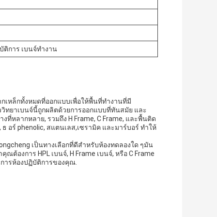
บัติการ เบนจ์ทํางาน
ล็กทั้งหมดที่ออกแบบเพื่อให้พื้นที่ทํางานที่มี
ววิทยาเบนจ์นี้ถูกผลิตด้วยการออกแบบที่ทันสมัย และ
้างที่หลากหลาย, รวมถึง H Frame, C Frame, และพื้นติด
y, ธ อร์ phenolic, สแตนเลส,เซรามิค และมาร์บอร์ ทําให้
ongcheng เป็นทางเลือกที่ดีสําหรับห้องทดลองใด ๆมัน
าคุณต้องการ HPL เบนจ์, H Frame เบนจ์, หรือ C Frame
งการห้องปฏิบัติการของคุณ.