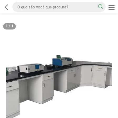
1
/
1