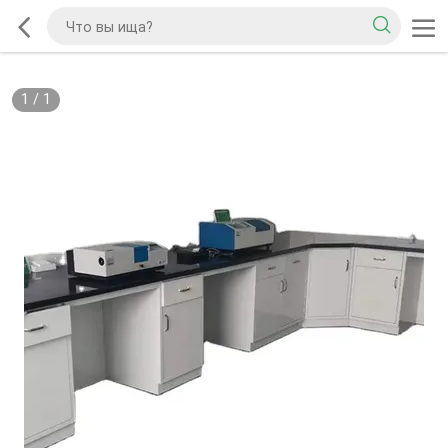
1
/
1