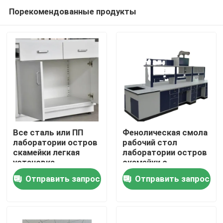
Порекомендованные продукты
Все сталь или ПП
Фенолическая смола
лаборатории остров
рабочий стол
скамейки легкая
лаборатории остров
Дома
установка
скамейки с
дымовым
Отправить запрос
Отправить запрос
выхлопным
О Компании
аксессуаром
Контакты