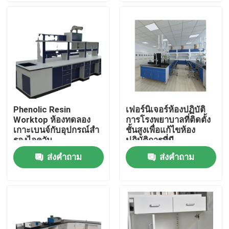
ทัวร์โรงงาน
ควบคุมคุณภาพ
ติดต่อเรา
Phenolic Resin
เฟอร์นิเจอร์ห้องปฏิบัติ
Worktop ห้องทดลอง
การโรงพยาบาลที่ติดตั้ง
คดี
เกาะเบนจ์กับอุปกรณ์สํา
ชั้นสูงเพื่อแก้ไขห้อง
รองไอควัน
ปฏิบัติการที่มี
ประสิทธิภาพ
ส่งคำถาม
ส่งคำถาม
เฟอร์นิเจอร์ห้องปฏิบัติการที่ทันสมัย
เฟอร์นิเจอร์ห้องปฏิบัติการของโรงเรียน
ม้านั่งเกาะห้องทดลอง