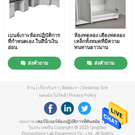
ม้านั่งติดผนังห้องปฏิบัติการ
ตู้ดูดควันในห้องปฏิบัติการ
เบนจ์เกาะห้องปฏิบัติการ
ห้องทดลอง เตียงทดลอง
ที่กําหนดเอง ในสีน้ําเงิน
เหล็กทั้งหมดที่มีความ
อ่อน
ทนทานยาวนาน
เครื่องชั่งในห้องปฏิบัติการ
ส่งคำถาม
ส่งคำถาม
โต๊ะทำงานในห้องปฏิบัติการ
บ้าน
เกี่ยวกับเรา
ติดต่อเรา
Desktop Site
ตู้เก็บห้องปฏิบัติการ
แผนผังเว็บไซต์
Privacy Policy
ตู้เก็บของนิรภัย
คุณภาพ
เฟอร์นิเจอร์ห้องปฏิบัติการที่ทันสมัย
โรงงาน
ในประเทศจีน.Copyright © 2025 Qingdao
คณะรัฐมนตรีความปลอดภัยทางชีวภาพ
Zhongcheng Lab Equipment Co., Ltd.. All Rights