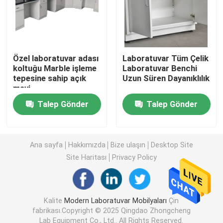
Laboratuvar Duvar Tezgahı
Laboratuvar Çeker Ocak
Özel laboratuvar adası
Laboratuvar Tüm Çelik
koltuğu Marble işleme
Laboratuvar Benchi
tepesine sahip açık
Uzun Süren Dayanıklılık
mavi
Laboratuvar Denge Tezgahı
Talep Gönder
Talep Gönder
Laboratuvar Çalışma Tezgahları
Ana sayfa
Hakkımızda
Bize ulaşın
Desktop Site
Laboratuvar Saklama Dolabı
Site Haritası
Privacy Policy
Güvenli Saklama Dolabı
Kalite
Modern Laboratuvar Mobilyaları
Çin
fabrikası.Copyright © 2025 Qingdao Zhongcheng
Biyolojik Güvenlik Kabini
Lab Equipment Co., Ltd.. All Rights Reserved.