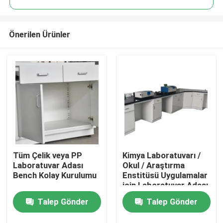
Önerilen Ürünler
Tüm Çelik veya PP
Kimya Laboratuvarı /
Ev
Laboratuvar Adası
Okul / Araştırma
Bench Kolay Kurulumu
Enstitüsü Uygulamalar
için Laboratuvar Adası
Ürün:% s
Bench
Talep Gönder
Talep Gönder
Hakkımızda