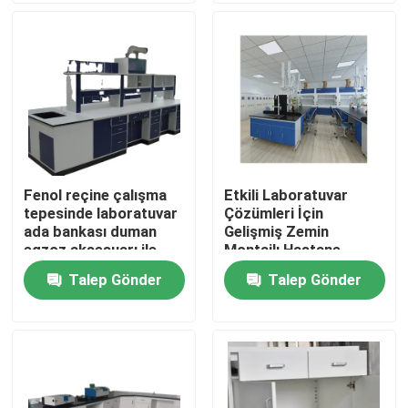
Fabrika turu
Kalite kontrol
Bize Ulaşın
Fenol reçine çalışma
Etkili Laboratuvar
tepesinde laboratuvar
Çözümleri İçin
vakalar
ada bankası duman
Gelişmiş Zemin
egzoz aksesuarı ile
Montajlı Hastane
Laboratuvar
Talep Gönder
Talep Gönder
Modern Laboratuvar Mobilyaları
Mobilyaları
Okul Laboratuvar Mobilyaları
Laboratuvar Adası Tezgahı