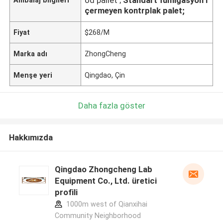
çermeyen kontrplak palet;
Fiyat
$268/M
Marka adı
ZhongCheng
Menşe yeri
Qingdao, Çin
Daha fazla göster
Hakkımızda
Qingdao Zhongcheng Lab
Equipment Co., Ltd. üretici
profili
1000m west of Qianxihai
Community Neighborhood