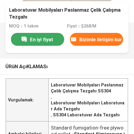
Laboratuvar Mobilyaları Paslanmaz Çelik Çalışma
Tezgahı
MOQ：1 takım
Fiyat：$268/M
En iyi fiyat
Bizimle iletişim kur
ÜRüN AçıKLAMASı
Laboratuvar Mobilyaları Paslanmaz
Çelik Çalışma Tezgahı SS304
,
Vurgulamak:
Laboratuvar Mobilyaları Laboratuva
r Ada Tezgahı
,
SS304 Laboratuvar Ada Tezgahı
Standard fumigation-free plywo
od pallet ;
Standart fümigasyon i
Ambalaj bilgileri