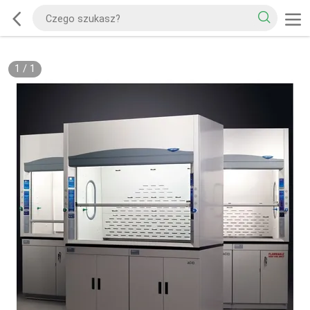
1
/
1