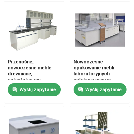
Przenośne,
Nowoczesne
nowoczesne meble
opakowanie mebli
drewniane,
laboratoryjnych
antystatyczne
antykorozyjne w
pudełku kartonowym
Wyślij zapytanie
Wyślij zapytanie
Dom
O nas
Łączność