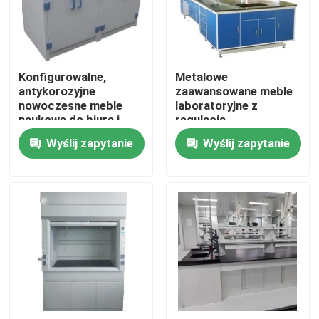
Produkty
Konfigurowalne,
Metalowe
Nowoczesne meble laboratoryjne
antykorozyjne
zaawansowane meble
nowoczesne meble
laboratoryjne z
naukowe do biura i
regulacją
Szkolne meble laboratoryjne
domu
antykorozyjną
Wyślij zapytanie
Wyślij zapytanie
Ławeczka na wyspę laboratoryjną
Ławka ścienna laboratoryjna
Dygestorium laboratoryjne
Ławka laboratoryjna