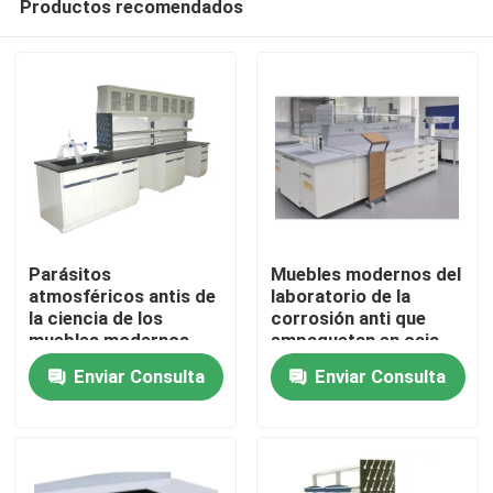
Productos recomendados
Parásitos
Muebles modernos del
atmosféricos antis de
laboratorio de la
la ciencia de los
corrosión anti que
muebles modernos
empaquetan en caja
Inicio
portátiles de madera
del cartón
Enviar Consulta
Enviar Consulta
Sobre nosotros
Contactos