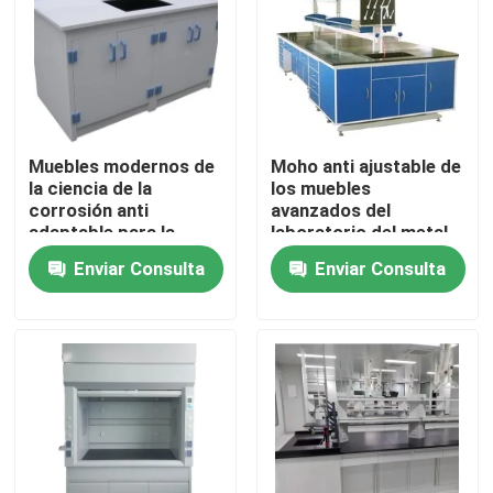
Productos
Muebles modernos del laboratorio
Muebles modernos de
Moho anti ajustable de
la ciencia de la
los muebles
Muebles del laboratorio de la escuela
corrosión anti
avanzados del
adaptable para la
laboratorio del metal
oficina y el hogar
Enviar Consulta
Enviar Consulta
Banco de la isla del laboratorio
Banco de la pared del laboratorio
Capilla del humo del laboratorio
Banco de la balanza del laboratorio