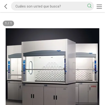
1
/
1