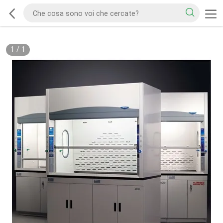
1
/
1