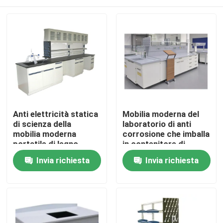
Anti elettricità statica
Mobilia moderna del
di scienza della
laboratorio di anti
mobilia moderna
corrosione che imballa
portatile di legno
in contenitore di
cartone
Casa
Invia richiesta
Invia richiesta
Chi siamo
Contatti