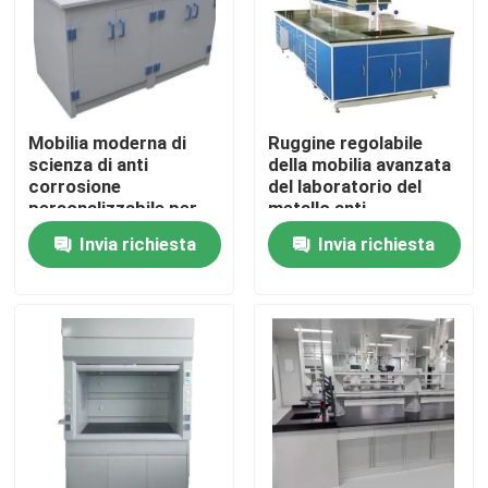
Prodotti
Mobilia moderna del laboratorio
Mobilia moderna di
Ruggine regolabile
scienza di anti
della mobilia avanzata
corrosione
del laboratorio del
Mobilia del laboratorio della scuola
personalizzabile per
metallo anti
l'ufficio e la casa
Invia richiesta
Invia richiesta
Banco dell'isola del laboratorio
Banco della parete del laboratorio
Cappuccio del vapore del laboratorio
Banco dell'equilibrio del laboratorio