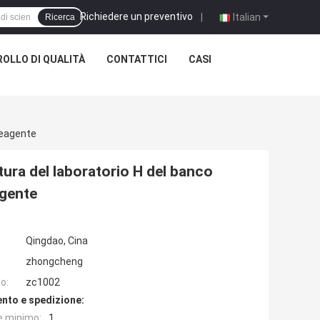
Richiedere un preventivo
|
Italian
Ricerca
OLLO DI QUALITÀ
CONTATTICI
CASI
 Reagente
ttura del laboratorio H del banco
agente
Qingdao, Cina
zhongcheng
o:
zc1002
nto e spedizione:
e minimo:
1