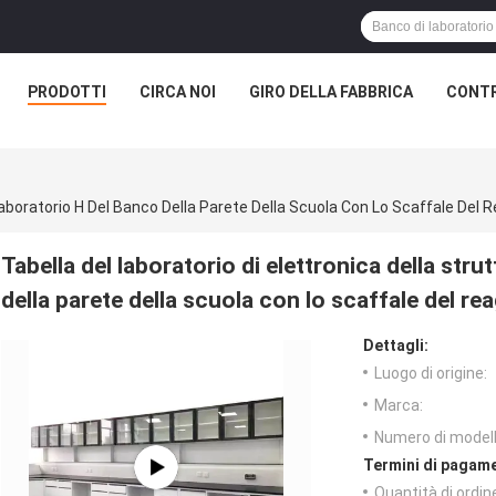
PRODOTTI
CIRCA NOI
GIRO DELLA FABBRICA
CONTR
 Laboratorio H Del Banco Della Parete Della Scuola Con Lo Scaffale Del
Tabella del laboratorio di elettronica della stru
della parete della scuola con lo scaffale del re
Dettagli:
Luogo di origine:
Marca:
Numero di modell
Termini di pagame
Quantità di ordin