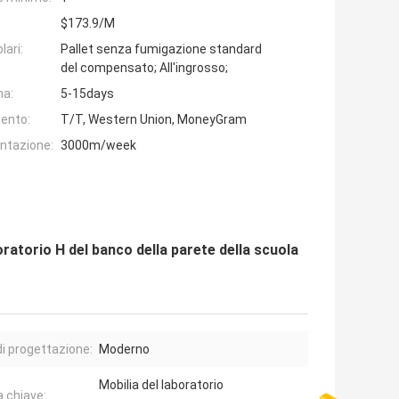
$173.9/M
lari:
Pallet senza fumigazione standard
del compensato; All'ingrosso;
na:
5-15days
ento:
T/T, Western Union, MoneyGram
entazione:
3000m/week
boratorio H del banco della parete della scuola
di progettazione:
Moderno
Mobilia del laboratorio
a chiave: