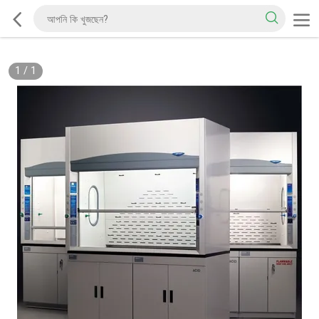
1
/
1