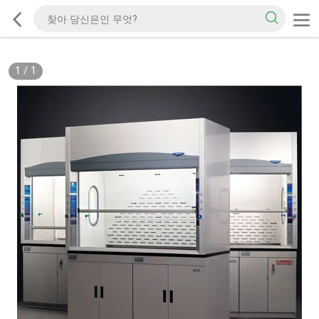
1
/
1