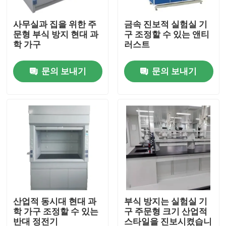
사무실과 집을 위한 주
금속 진보적 실험실 기
제품 소개
문형 부식 방지 현대 과
구 조정할 수 있는 앤티
학 가구
러스트
현대적 실험실 가구
문의 보내기
문의 보내기
학교 실험실 기구
시험소 아일랜드 벤치
시험소 벽 벤치
시험소 환기 푸드
산업적 동시대 현대 과
부식 방지는 실험실 기
학 가구 조정할 수 있는
구 주문형 크기 산업적
실험실용 저울 벤치
반대 정전기
스타일을 진보시켰습니