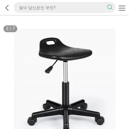
2
/
7