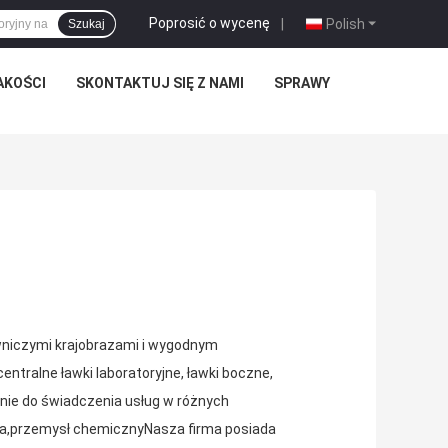
Poprosić o wycenę
|
Polish
Szukaj
AKOŚCI
SKONTAKTUJ SIĘ Z NAMI
SPRAWY
wniczymi krajobrazami i wygodnym
centralne ławki laboratoryjne, ławki boczne,
ównie do świadczenia usług w różnych
nika,przemysł chemicznyNasza firma posiada