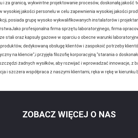
i za granicą, wykwintne projektowanie procesów, doskonałą jakość t
w wysokiej jakości personelu w celu zapewnienia wysokiej jakości pro
kcji, posiada grupę wysoko wykwalifikowanych instalatorów i projekt
rstwaJako profesjonalna firma sprzętu laboratoryjnego, firma opraco
e ze stali oraz kapsuły gazowe w oparciu o obecne warunki laborator
 produktów, dedykowaną obsługę klientów i zaspokoić potrzeby klie
ryczny na kliencie",i przyjęła filozofię korporacyjną "starania o doskon
oszczędzi żadnych wysiłków, aby rozwijać i wprowadzać innowacje, z ba
cja i szczera współpraca z naszymi klientami, ręka w rękę w kierunku b
ZOBACZ WIĘCEJ O NAS