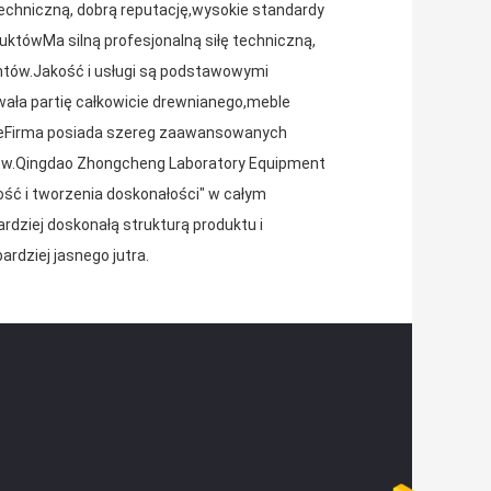
echniczną, dobrą reputację,wysokie standardy
duktówMa silną profesjonalną siłę techniczną,
antów.Jakość i usługi są podstawowymi
wała partię całkowicie drewnianego,meble
yjneFirma posiada szereg zaawansowanych
ntów.Qingdao Zhongcheng Laboratory Equipment
ałość i tworzenia doskonałości" w całym
rdziej doskonałą strukturą produktu i
ardziej jasnego jutra.