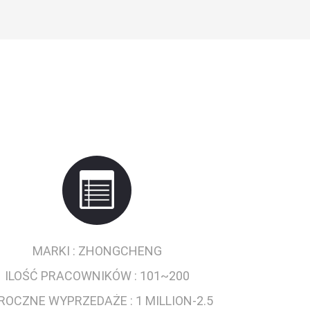
MARKI :
ZHONGCHENG
ILOŚĆ PRACOWNIKÓW :
101~200
ROCZNE WYPRZEDAŻE :
1 MILLION-2.5