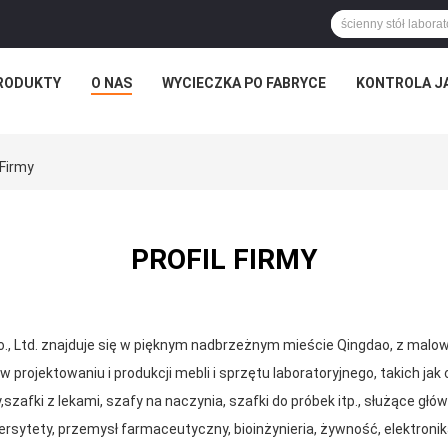
RODUKTY
O NAS
WYCIECZKA PO FABRYCE
KONTROLA J
 Firmy
PROFIL FIRMY
, Ltd. znajduje się w pięknym nadbrzeżnym mieście Qingdao, z malo
 w projektowaniu i produkcji mebli i sprzętu laboratoryjnego, takich jak 
,szafki z lekami, szafy na naczynia, szafki do próbek itp., służące gł
wersytety, przemysł farmaceutyczny, bioinżynieria, żywność, elektro