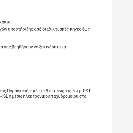
κάκια
ογών υποστήριξης.από διαδικτυακές πηγές έως
να σας βοηθήσουν να ξεκινήσετε να
ς Παρασκευή, από τις 8 π.μ. έως τις 5 μ.μ. EST.
-ISL ή μέσω ηλεκτρονικού ταχυδρομείου στο