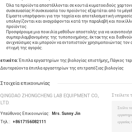
Όλα τα προϊόντα αποστέλλονται σε κουτιά κυματοειδούς χαρτονι
συσκευασίας.Η συσκευασία του προϊόντος εξαρτάται από το μέγεθ
Είμαστε υπερήφανοι για την ταχεία και αποτελεσματική υπηρεσ
υπολογίζονται και αναγράφονται κατά την παραλαβή και ποικίλλο
προϊόντος.
Προσφέρουμε μια ποικιλία μεθόδων αποστολής για να ικανοποιήσ
συμπεριλαμβανομένης της τυποποιημένης, έκτακτης και διεθνούς
ανιχνεύσιμες και μπορούν να εντοπιστούν χρησιμοποιώντας τον
στιγμή της αγοράς.
,
ετικέτα:
Έπιπλα εργαστηρίων της βιολογίας επιστήμης
Πάγκος τε
Δευτερεύοντα έπιπλα εργαστηρίων της επιτραπέζιας βιολογίας
Στοιχεία επικοινωνίας
QINGDAO ZHONGCHENG LAB EQUIPMENT CO.,
Στείλετε 
LTD.
Υπεύθυνος Επικοινωνίας:
Mrs. Sunny Jin
Τηλ.::
+8617156082111