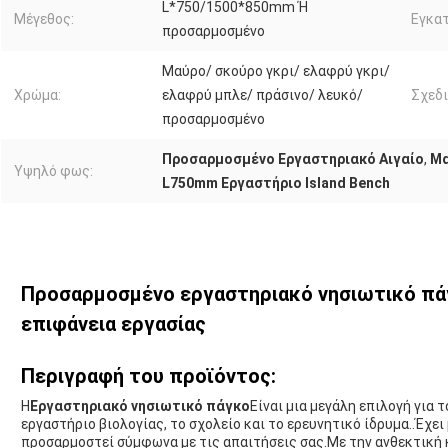
L*750/1500*850mm Ή
Μέγεθος:
Εγκα
προσαρμοσμένο
Μαύρο/ σκούρο γκρι/ ελαφρύ γκρι/
Χρώμα:
ελαφρύ μπλε/ πράσινο/ λευκό/
Σχεδι
προσαρμοσμένο
Προσαρμοσμένο Εργαστηριακό Αιγαίο
,
Μα
Υψηλό φως:
L750mm Εργαστήριο Island Bench
Προσαρμοσμένο εργαστηριακό νησιωτικό πάγ
επιφάνεια εργασίας
Περιγραφή του προϊόντος:
Η
Εργαστηριακό νησιωτικό πάγκο
Είναι μια μεγάλη επιλογή για 
εργαστήριο βιολογίας, το σχολείο και το ερευνητικό ίδρυμα..Έχε
προσαρμοστεί σύμφωνα με τις απαιτήσεις σας.Με την ανθεκτική