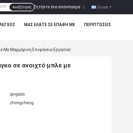
Ζητήστε ένα απόσπασμα
|
Greek
Αναζήτηση
ΈΛΕΓΧΟΣ
ΜΑΣ ΕΛΆΤΕ ΣΕ ΕΠΑΦΉ ΜΕ
ΠΕΡΙΠΤΏΣΕΙΣ
ε Με Μαρμάρινη Επιφάνεια Εργασίας
γκο σε ανοιχτό μπλε με
qingado
zhongcheng