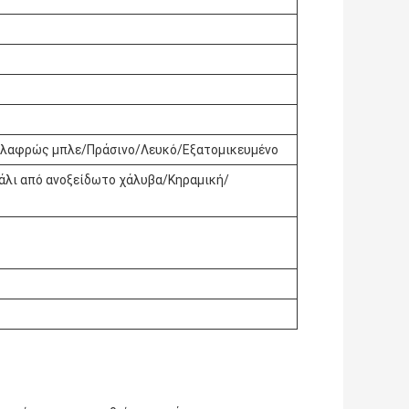
Ελαφρώς μπλε/Πράσινο/Λευκό/Εξατομικευμένο
άλι από ανοξείδωτο χάλυβα/Κηραμική/