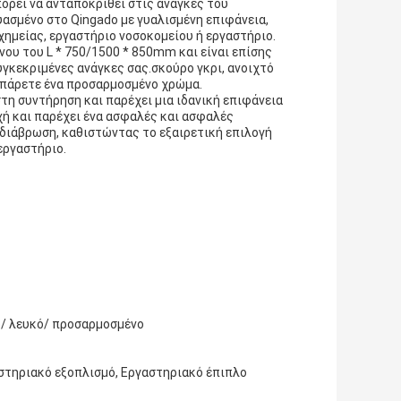
ορεί να ανταποκριθεί στις ανάγκες του
υασμένο στο Qingado με γυαλισμένη επιφάνεια,
χημείας, εργαστήριο νοσοκομείου ή εργαστήριο.
νου του L * 750/1500 * 850mm και είναι επίσης
υγκεκριμένες ανάγκες σας.σκούρο γκρι, ανοιχτό
να πάρετε ένα προσαρμοσμένο χρώμα.
στη συντήρηση και παρέχει μια ιδανική επιφάνεια
χή και παρέχει ένα ασφαλές και ασφαλές
 διάβρωση, καθιστώντας το εξαιρετική επιλογή
εργαστήριο.
ο/ λευκό/ προσαρμοσμένο
αστηριακό εξοπλισμό, Εργαστηριακό έπιπλο