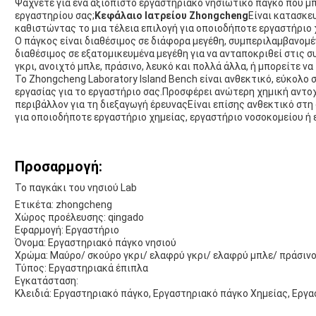
Ψάχνετε για ένα αξιόπιστο εργαστηριακό νησιωτικό πάγκο που μπ
εργαστηρίου σας;
Κεφάλαιο Ιατρείου Zhongcheng
Είναι κατασκε
καθιστώντας το μια τέλεια επιλογή για οποιοδήποτε εργαστήριο 
Ο πάγκος είναι διαθέσιμος σε διάφορα μεγέθη, συμπεριλαμβανομέ
διαθέσιμος σε εξατομικευμένα μεγέθη για να ανταποκριθεί στις σ
γκρι, ανοιχτό μπλε, πράσινο, λευκό και πολλά άλλα, ή μπορείτε 
Το Zhongcheng Laboratory Island Bench είναι ανθεκτικό, εύκολο 
εργασίας για το εργαστήριο σας.Προσφέρει ανώτερη χημική αντο
περιβάλλον για τη διεξαγωγή έρευναςΕίναι επίσης ανθεκτικό στη
για οποιοδήποτε εργαστήριο χημείας, εργαστήριο νοσοκομείου ή 
Προσαρμογή:
Το παγκάκι του νησιού Lab
Ετικέτα: zhongcheng
Χώρος προέλευσης: qingado
Εφαρμογή: Εργαστήριο
Όνομα: Εργαστηριακό πάγκο νησιού
Χρώμα: Μαύρο/ σκούρο γκρι/ ελαφρύ γκρι/ ελαφρύ μπλε/ πράσιν
Τύπος: Εργαστηριακά έπιπλα
Εγκατάσταση:
Κλειδιά: Εργαστηριακό πάγκο, Εργαστηριακό πάγκο Χημείας, Εργ