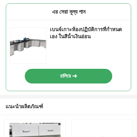
এর সেরা মূল্য পান
เบนจ์เกาะห้องปฏิบัติการที่กําหนด
เอง ในสีน้ําเงินอ่อน
চালিয়ে
แนะนำผลิตภัณฑ์