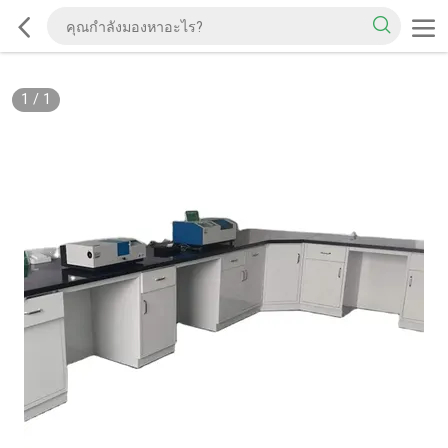
1
/
1