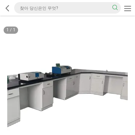
1
/
1