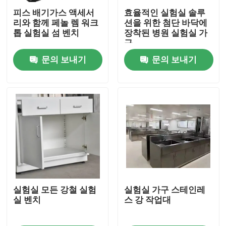
피스 배기가스 액세서
효율적인 실험실 솔루
리와 함께 페놀 렘 워크
션을 위한 첨단 바닥에
제품 소개
톱 실험실 섬 벤치
장착된 병원 실험실 가
구
문의 보내기
문의 보내기
현대적 실험실 가구
학교 실험실 기구
시험소 아일랜드 벤치
시험소 벽 벤치
시험소 환기 푸드
실험실 모든 강철 실험
실험실 가구 스테인레
실 벤치
스 강 작업대
실험실용 저울 벤치