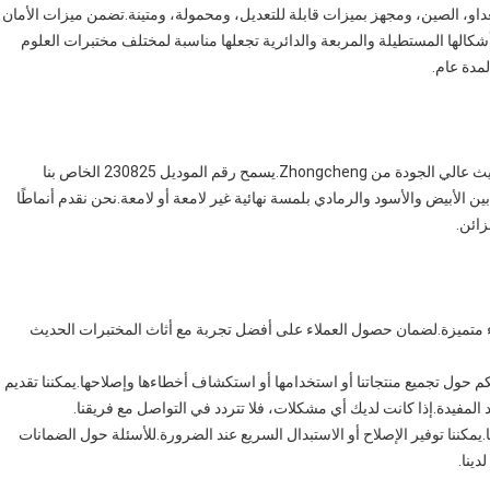
230825. إنه مصنوع في تشينغداو، الصين، ومجهز بميزات قابلة للتعديل، ومحمولة، ومتينة.تضمن ميزات الأمان
وأشكالها المستطيلة والمربعة والدائرية تجعلها مناسبة لمختلف مختبرات العلوم
لمدة عام.
احصل على أثاث المختبرات الأكثر تقدمًا مع الأثاث العلمي الحديث عالي الجودة من Zhongcheng.يسمح رقم الموديل 230825 الخاص بنا
 الأبيض والأسود والرمادي بلمسة نهائية غير لامعة أو لامعة.نحن نقدم أنماطًا
زائن.
اء متميزة.لضمان حصول العملاء على أفضل تجربة مع أثاث المختبرات الحديث
كم حول تجميع منتجاتنا أو استخدامها أو استكشاف أخطاءها وإصلاحها.يمكننا تقديم
 المفيدة.إذا كانت لديك أي مشكلات، فلا تتردد في التواصل مع فريقنا.
ا.يمكننا توفير الإصلاح أو الاستبدال السريع عند الضرورة.للأسئلة حول الضمانات
دينا.