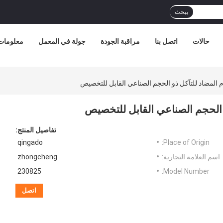
يبحث
حالات
اتصل بنا
مراقبة الجودة
جولة في المعمل
معلومات 
م المضاد للتآكل ذو الحجم الصناعي القابل للتخصيص
و الحجم الصناعي القابل للتخصيص
تفاصيل المنتج:
qingado
Place of Origin:
اسم العلامة التجارية:
zhongcheng
230825
Model Number:
اتصل