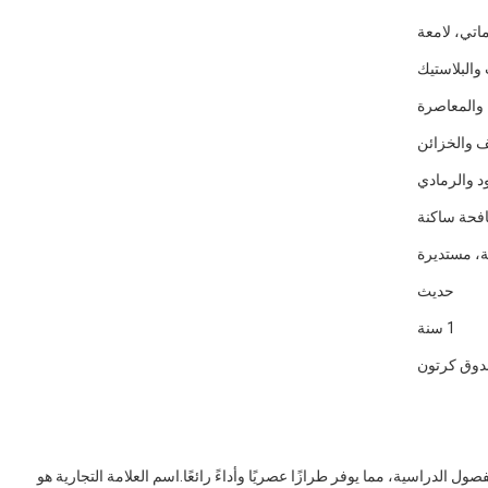
اتي، لامعة
والبلاستيك
 والمعاصرة
ف والخزائن
د والرمادي
افحة ساكنة
، مستديرة
حديث
1 سنة
وق كرتون
ل الدراسية، مما يوفر طرازًا عصريًا وأداءً رائعًا.اسم العلامة التجارية هو