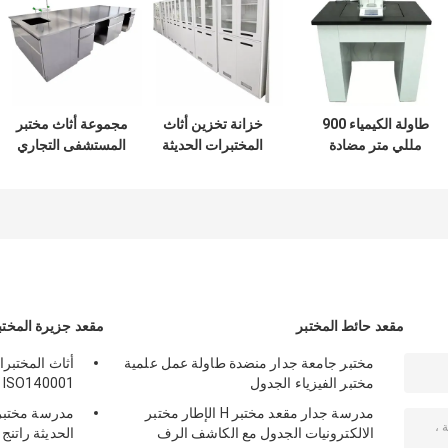
طاولة الكيمياء 900
خزانة تخزين أثاث
مجموعة أثاث مختبر
مللي متر مضادة
المختبرات الحديثة
المستشفى التجاري
للاهتزاز من الرخام
خزائن تخزين الأدوية
غرفة نظيفة SS304
المضادة للاهتزاز
المقاومة للشيخوخة
جدول مختبر الكيمياء
للحصول على توازن
تحليلي
مقعد حائط المختبر
مقعد جزيرة المختب
مختبر جامعة جدار منضدة طاولة عمل علمية
أثاث المختبرا
مختبر الفيزياء الجدول
ISO140001 منضدة مختبر الكيمياء
مدرسة جدار مقعد مختبر H الإطار مختبر
مدرسة مختبر 
الالكترونيات الجدول مع الكاشف الرف
الحديثة راتنج 