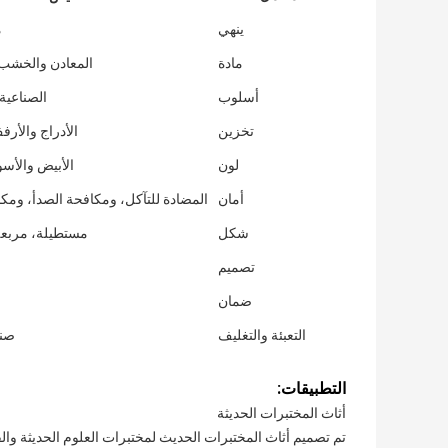
ينهي
م
مادة
المعادن والخشب 
أسلوب
الصناعية
تخزين
الأدراج والأرف
لون
الأبيض والأسو
أمان
المضادة للتآكل، ومكافحة الصدأ، ومك
شكل
مستطيلة، مربعة
تصميم
ضمان
التعبئة والتغليف
صند
التطبيقات:
أثاث المختبرات الحديثة
تم تصميم أثاث المختبرات الحديث لمختبرات العلوم الحديثة والفصو