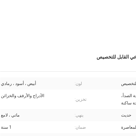
اعي القابل للتخصيص
للتخصيص
لون:
أبيض ، أسود ، رمادي
ة الصدأ،
الأدراج والأرفف والخزائن
تخزين:
ة ساكنة
حديث
ينهي:
ماتي ، لامع
لمعاصرة
ضمان:
1 سنة