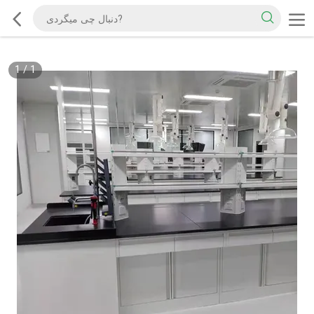
1
/
1