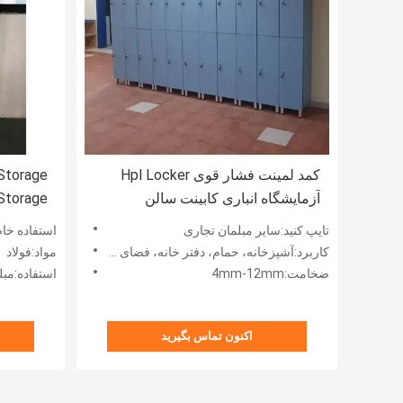
کمد لمینت فشار قوی Hpl Locker
Storage
آزمایشگاه انباری کابینت سالن
Storage
بدنسازی اتاق تعویض لباس بیمارستان
s 900mm
تایپ کنید:سایر مبلمان تجاری
استفاده خاص:کمد
کاربرد:آشپزخانه، حمام، دفتر خانه، فضای باز، آپارتمان، از
مواد:فولاد
ضخامت:4mm-12mm
استفاده:مبلمان ادا
اکنون تماس بگیرید