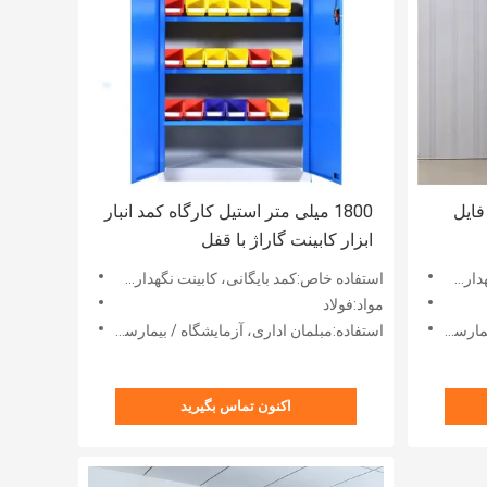
فایل
1800 میلی متر استیل کارگاه کمد انبار
ابزار کابینت گاراژ با قفل
ه ای
استفاده خاص:کمد بایگانی، کابینت نگهداری ظروف شیشه ای
مواد:فولاد
ان اداری
استفاده:مبلمان اداری، آزمایشگاه / بیمارستان / مدرسه / مبلمان اداری
اکنون تماس بگیرید