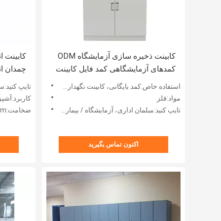
کابینت ذخیره سازی آزمایشگاه ODM
کمدهای آزمایشگاهی کمد فایل کابینت
گاز
طبقه کم
استفاده خاص:کمد بایگانی، کابینت نگهداری ظروف شیشه ای
تایپ کنید:س
مواد:فلز
کاربرد:آشپزخانه
تایپ کنید:مبلمان اداری، آزمایشگاه / بیمارستان / مدرسه / مبلمان اداری
ضخامت:4mm-12mm
اکنون تماس بگیرید