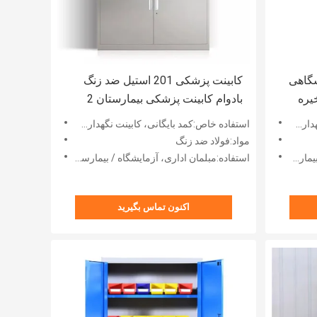
شگاهی
کابینت پزشکی 201 استیل ضد زنگ
یره
بادوام کابینت پزشکی بیمارستان 2
کشو 4 در
ه ای
استفاده خاص:کمد بایگانی، کابینت نگهداری ظروف شیشه ای
مواد:فولاد ضد زنگ
ن اداری
استفاده:مبلمان اداری، آزمایشگاه / بیمارستان / مدرسه / مبلمان اداری
اکنون تماس بگیرید