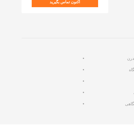
اکنون تماس بگیرید
درن
اه
گاهی