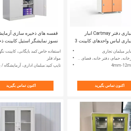
کابینت انباری دفتر Cartmay انبار
قفسه های ذخیره سازی آزمای
چمدان انباری لباس واحدهای کابینت 3
نسوز نمایشگر استیل کابینت ذخ
د
سازی آزمایشگاهی عمودی
ایر مبلمان تجاری
استفاده خاص:کمد بایگانی، کابینت نگهداری ظروف شیش
، حمام، دفتر خانه، فضای باز، آپارتمان، از
مواد:فلز
تایپ کنید:مبلمان اداری، آزمایشگاه / بیمارستان / مدرسه / مبلما
اکنون تماس بگیرید
اکنون تماس بگیرید