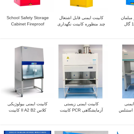
 مبلمان
کابینت ایمنی قابل اشتعال
School Safety Storage
آزمایشگاهی 110 گال
چند منظوره کابینت نگهداری
Cabinet Fireproof
Sa
بطری گاز سمی شیمیایی
Flammable Liquid
Storage Cabinet Filing
بهترین قیمت
بهترین قیمت
ایمنی
کابینت ایمنی زیستی
کابینت ایمنی بیولوژیکی
 استنلس
آزمایشگاهی PCR کابینت
کلاس II A2 B2 کابینت
آرام نوع
ایمنی زیستی فولادی فلزی
ایمنی میکروبیولوژیکی
کلاس 2
ایمنی زیستی
بهترین قیمت
بهترین قیمت