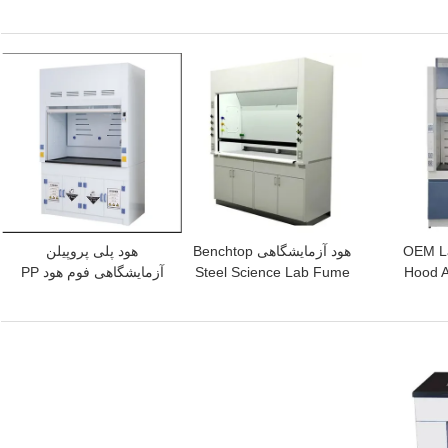
آزمایشگاهی سیار با چرخ
علمی فریم 12.7 میلی متر
بهترین قیمت
بهترین قیمت
OEM L
هود آزمایشگاهی Benchtop
هود پلی پروپیلن
Hood A
Steel Science Lab Fume
آزمایشگاهی فوم هود PP
Flow 
Hood اگزوز هود
آزمایشگاه فلو هود سیستم
استخراج هود