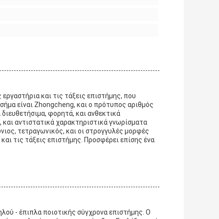
 εργαστήρια και τις τάξεις επιστήμης, που
σήμα είναι Zhongcheng, και ο πρότυπος αριθμός
τα διευθετήσιμα, φορητά, και ανθεκτικά
, και αντιστατικά χαρακτηριστικά γνωρίσματα
ώνιος, τετραγωνικός, και οι στρογγυλές μορφές
και τις τάξεις επιστήμης. Προσφέρει επίσης ένα
λού - έπιπλα ποιοτικής σύγχρονα επιστήμης. Ο