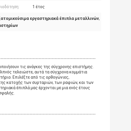
ιοδότηση:
1 έτος
ξατομικεύσιμα εργαστηριακά έπιπλα μεταλλινών
,
αστηρίων
οποιήσουν τις ανάγκες της σύγχρονης επιστήμης.
ιλπνός τελειώστε, αυτά τα σύγχρονα κομμάτια
τήριο. Επιλέξτε από τις ορθογώνιες,
της κατοχής των συρταριών, των ραφιών, και των
ηριακά έπιπλά μας έρχονται με μια ενός έτους
ασφαλής.