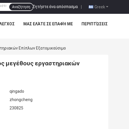
Ζητήστε ένα απόσπασμα
|
Greek
Αναζήτηση
ΈΛΕΓΧΟΣ
ΜΑΣ ΕΛΆΤΕ ΣΕ ΕΠΑΦΉ ΜΕ
ΠΕΡΙΠΤΏΣΕΙΣ
τηριακών Επίπλων Εξατομικεύσιμο
ος μεγέθους εργαστηριακών
qingado
zhongcheng
230825