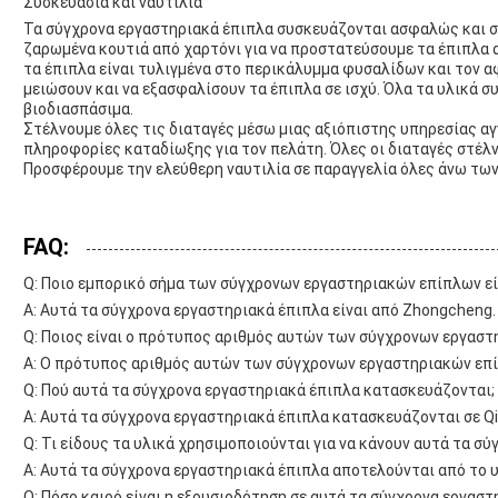
Συσκευασία και ναυτιλία
Τα σύγχρονα εργαστηριακά έπιπλα συσκευάζονται ασφαλώς και σ
ζαρωμένα κουτιά από χαρτόνι για να προστατεύσουμε τα έπιπλα α
τα έπιπλα είναι τυλιγμένα στο περικάλυμμα φυσαλίδων και τον α
μειώσουν και να εξασφαλίσουν τα έπιπλα σε ισχύ. Όλα τα υλικά σ
βιοδιασπάσιμα.
Στέλνουμε όλες τις διαταγές μέσω μιας αξιόπιστης υπηρεσίας α
πληροφορίες καταδίωξης για τον πελάτη. Όλες οι διαταγές στέλν
Προσφέρουμε την ελεύθερη ναυτιλία σε παραγγελία όλες άνω των
FAQ:
Q: Ποιο εμπορικό σήμα των σύγχρονων εργαστηριακών επίπλων εί
Α: Αυτά τα σύγχρονα εργαστηριακά έπιπλα είναι από Zhongcheng.
Q: Ποιος είναι ο πρότυπος αριθμός αυτών των σύγχρονων εργαστ
Α: Ο πρότυπος αριθμός αυτών των σύγχρονων εργαστηριακών επί
Q: Πού αυτά τα σύγχρονα εργαστηριακά έπιπλα κατασκευάζονται;
Α: Αυτά τα σύγχρονα εργαστηριακά έπιπλα κατασκευάζονται σε Q
Q: Τι είδους τα υλικά χρησιμοποιούνται για να κάνουν αυτά τα σ
Α: Αυτά τα σύγχρονα εργαστηριακά έπιπλα αποτελούνται από το 
Q: Πόσο καιρό είναι η εξουσιοδότηση σε αυτά τα σύγχρονα εργαστ