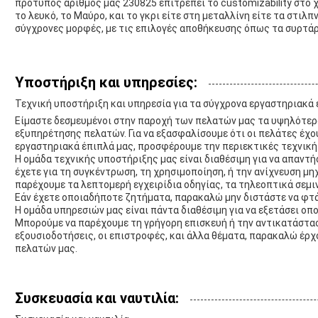
πρότυπος αριθμός μας 230825 επιτρέπει το customizability στο χ
το λευκό, το Μαύρο, και το γκρι είτε στη μεταλλίνη είτε τα στιλ
σύγχρονες μορφές, με τις επιλογές αποθήκευσης όπως τα συρτάρι
Υποστήριξη και υπηρεσίες:
Τεχνική υποστήριξη και υπηρεσία για τα σύγχρονα εργαστηριακά
Είμαστε δεσμευμένοι στην παροχή των πελατών μας τα υψηλότερ
εξυπηρέτησης πελατών. Για να εξασφαλίσουμε ότι οι πελάτες έχο
εργαστηριακά έπιπλά μας, προσφέρουμε την περιεκτικές τεχνική 
Η ομάδα τεχνικής υποστήριξης μας είναι διαθέσιμη για να απαντ
έχετε για τη συγκέντρωση, τη χρησιμοποίηση, ή την ανίχνευση μ
παρέχουμε τα λεπτομερή εγχειρίδια οδηγίας, τα τηλεοπτικά σεμι
Εάν έχετε οποιαδήποτε ζητήματα, παρακαλώ μην διστάστε να φτά
Η ομάδα υπηρεσιών μας είναι πάντα διαθέσιμη για να εξετάσει ο
Μπορούμε να παρέχουμε τη γρήγορη επισκευή ή την αντικατάσταση 
εξουσιοδοτήσεις, οι επιστροφές, και άλλα θέματα, παρακαλώ έρ
πελατών μας.
Συσκευασία και ναυτιλία: