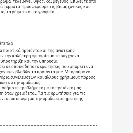
ρώμα, τελειώνει, ύφος, και μέγεθος. Επιλέξτε από
πνά τέρματα. Προσφέρουμε τις βιομηχανικές και
α, τα ράφια, και τα γραφεία.
 έπιπλα
α ποιοτικά προϊόντα και της ανώτερης
υν την καλύτερη εμπειρία με τα σύγχρονα
υποστήριξη και την υπηρεσία.
ήσει σε οποιεσδήποτε ερωτήσεις που μπορείτε να
ηχανικών βλαβών τα προϊόντα μας. Μπορούμε να
νάρια συνελεύσεων, και άλλους χρήσιμους πόρους.
σετε στην ομάδα μας.
ποιαδήποτε προβλήματα με τα προϊόντα μας.
όταν χρειάζεται. Για τις ερωτήσεις για τις
χονται σε επαφή με την ομάδα εξυπηρέτησης