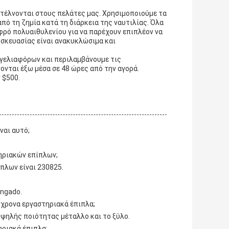
τέλνονται στους πελάτες μας. Χρησιμοποιούμε τα
πό τη ζημία κατά τη διάρκεια της ναυτιλίας. Όλα
φρό πολυαιθυλενίου για να παρέχουν επιπλέον να
υσκευασίας είναι ανακυκλώσιμα και
γγελιαφόρων και περιλαμβάνουμε τις
ονται έξω μέσα σε 48 ώρες από την αγορά.
 $500.
ναι αυτό;
ηριακών επίπλων;
πλων είναι 230825.
ingado.
ύγχρονα εργαστηριακά έπιπλα;
υψηλής ποιότητας μέταλλο και το ξύλο.
ηριακά έπιπλα;