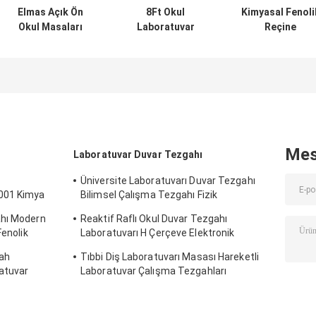
Elmas Açık Ön
8Ft Okul
Kimyasal Fenoli
Okul Masaları
Laboratuvar
Reçine
Öğrenciler
Mobilyaları
Tezgahüstü
Öğretmenler İçin
Laboratuvar
Epoksi Reçine
Okul Mobilyaları
Çeker Ocak,
Bilim
Masa Koltuğu
Lavabo Bataryası
Laboratuvarı
Kontrol Paneli
Tezgahı
Havalandırmalı
Mes
Laboratuvar Duvar Tezgahı
Üniversite Laboratuvarı Duvar Tezgahı
001 Kimya
Bilimsel Çalışma Tezgahı Fizik
Laboratuvarı Masası
ahı Modern
Reaktif Raflı Okul Duvar Tezgahı
Fenolik
Laboratuvarı H Çerçeve Elektronik
Laboratuvar Masası
gah
Tıbbi Diş Laboratuvarı Masası Hareketli
atuvar
Laboratuvar Çalışma Tezgahları