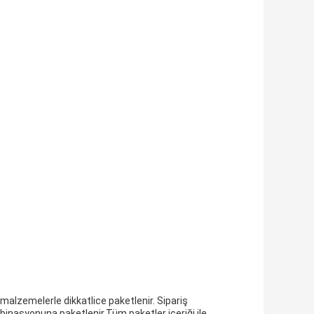
 malzemelerle dikkatlice paketlenir. Sipariş
ombinasyonuna paketlenir.Tüm paketler içeriği ile