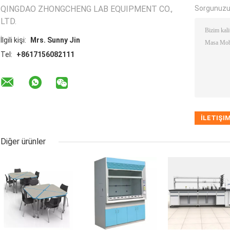
QINGDAO ZHONGCHENG LAB EQUIPMENT CO.,
Sorgunuzu
LTD.
İlgili kişi:
Mrs. Sunny Jin
Tel:
+8617156082111
Diğer ürünler