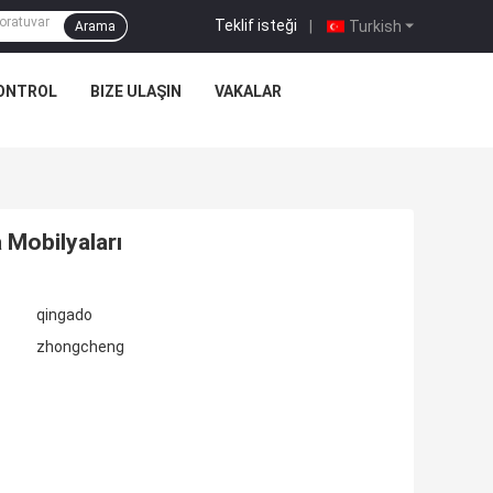
Teklif isteği
|
Turkish
Arama
KONTROL
BIZE ULAŞIN
VAKALAR
 Mobilyaları
qingado
zhongcheng