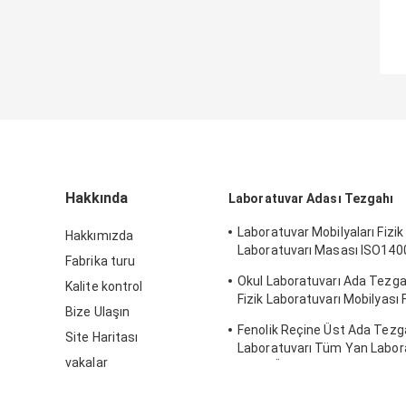
Hakkında
Laboratuvar Adası Tezgahı
Laboratuvar Mobilyaları Fizik
Hakkımızda
Laboratuvarı Masası ISO140
Fabrika turu
Laboratuvarı Tezgahı
Okul Laboratuvarı Ada Tezg
Kalite kontrol
Fizik Laboratuvarı Mobilyası 
Bize Ulaşın
Reçine
Fenolik Reçine Üst Ada Tez
Site Haritası
Laboratuvarı Tüm Yan Labor
vakalar
Masa Üstü Kalınlık Standardı