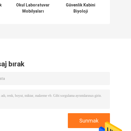
k
Okul Laboratuvar
Güvenlik Kabini
Mobilyaları
Biyoloji
Çalışma Tezgahı
Laboratuvar
İlaç Laboratuvarı
Mobilyaları Gaz
Mobilyaları
Tüpü Depolama
Zemine Monte
Kabinleri
aj bırak