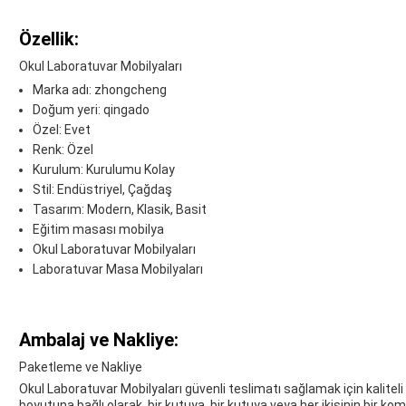
Özellik:
Okul Laboratuvar Mobilyaları
Marka adı: zhongcheng
Doğum yeri: qingado
Özel: Evet
Renk: Özel
Kurulum: Kurulumu Kolay
Stil: Endüstriyel, Çağdaş
Tasarım: Modern, Klasik, Basit
Eğitim masası mobilya
Okul Laboratuvar Mobilyaları
Laboratuvar Masa Mobilyaları
Ambalaj ve Nakliye:
Paketleme ve Nakliye
Okul Laboratuvar Mobilyaları güvenli teslimatı sağlamak için kaliteli
boyutuna bağlı olarak, bir kutuya, bir kutuya veya her ikisinin bir k