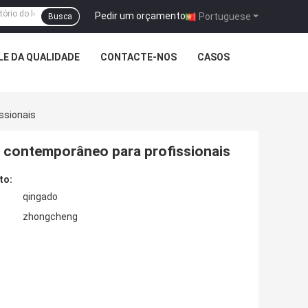
Pedir um orçamento
|
Portuguese
Busca
E DA QUALIDADE
CONTACTE-NOS
CASOS
ssionais
te contemporâneo para profissionais
to:
qingado
zhongcheng