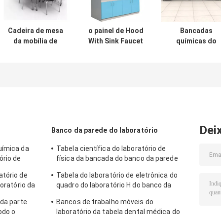
Cadeira de mesa
o painel de Hood
Bancadas
da mobília de
With Sink Faucet
químicas do
escola de
Control das
laboratório de
Diamond Open
emanações do
ciência da resin
Front School
laboratório da
de cola Epoxy d
Desks para
mobília do
bancada da
professores de
laboratório da
resina fenólico
estudantes
escola de 8Ft
exalou
Dei
Banco da parede do laboratório
uímica da
Tabela científica do laboratório de
ório de
física da bancada do banco da parede
rio
do laboratório da universidade
atório de
Tabela do laboratório de eletrônica do
boratório da
quadro do laboratório H do banco da
parede da escola com cremalheira do
 da parte
Bancos de trabalho móveis do
reagente
odo o
laboratório da tabela dental médica do