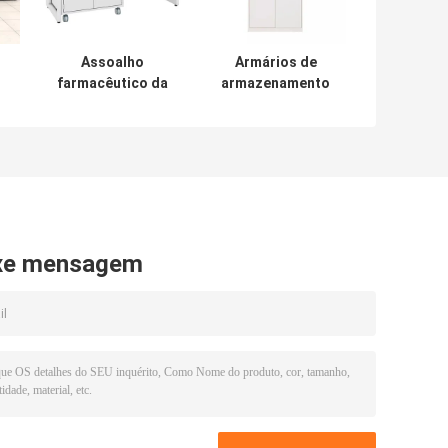
Assoalho
Armários de
farmacêutico da
armazenamento
mobília do
do cilindro de gás
a
laboratório do
da mobília do
a
banco de trabalho
laboratório de
da mobília do
biologia do
laboratório da
armário de
escola - montado
segurança
xe mensagem