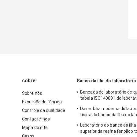
sobre
Banco da ilha do laboratório
Bancada do laboratório de q
Sobre nós
tabela ISO140001 do laborat
Excursão da fábrica
física da mobília do laborató
Da mobília moderna do labor
Controle da qualidade
física do banco da ilha do la
Contacte-nos
escola resina fenólico
Laboratório do banco da ilha
Mapa do site
superior da resina fenólico t
Casos