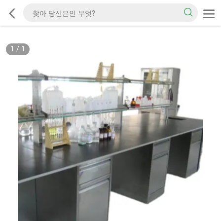
1
/
1